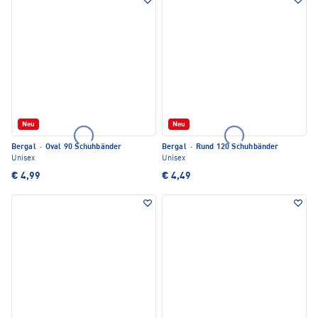
Neu
Neu
Bergal
·
Oval 90 Schuhbänder
Bergal
·
Rund 120 Schuhbänder
Unisex
Unisex
€ 4,99
€ 4,49