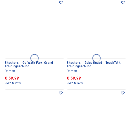
Skechers
·
Go Walk Flex-Grand
Skechers
·
Bobs Squad - ToughTalk
Trainingsschuhe
Trainingsschuhe
Damen
Damen
€ 59,99
€ 59,99
UVP*
€ 79,99
UVP*
€ 64,99