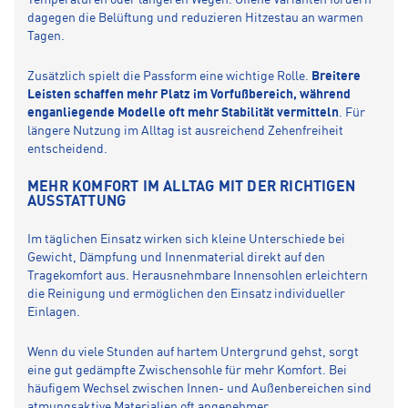
Temperaturen oder längeren Wegen. Offene Varianten fördern
dagegen die Belüftung und reduzieren Hitzestau an warmen
Tagen.
Zusätzlich spielt die Passform eine wichtige Rolle.
Breitere
Leisten schaffen mehr Platz im Vorfußbereich, während
enganliegende Modelle oft mehr Stabilität vermitteln
. Für
längere Nutzung im Alltag ist ausreichend Zehenfreiheit
entscheidend.
MEHR KOMFORT IM ALLTAG MIT DER RICHTIGEN
AUSSTATTUNG
Im täglichen Einsatz wirken sich kleine Unterschiede bei
Gewicht, Dämpfung und Innenmaterial direkt auf den
Tragekomfort aus. Herausnehmbare Innensohlen erleichtern
die Reinigung und ermöglichen den Einsatz individueller
Einlagen.
Wenn du viele Stunden auf hartem Untergrund gehst, sorgt
eine gut gedämpfte Zwischensohle für mehr Komfort. Bei
häufigem Wechsel zwischen Innen- und Außenbereichen sind
atmungsaktive Materialien oft angenehmer.