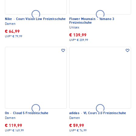
Nike
·
Court Vision Low Freizeitschuhe
Flower Mountain
·
Yamano 3
Freizeitschuhe
Damen
Unisex
€ 64,99
€ 139,99
UVP*
€ 79,99
UVP*
€ 209,99
On
·
Cloud 5 Freizeitschuhe
adidas
·
VL Court 3.0 Freizeitschuhe
Damen
Damen
€ 119,99
€ 59,99
UVP*
€ 149,99
UVP*
€ 74,99