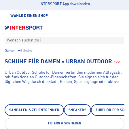
INTERSPORT App downloaden
WÄHLE DEINEN SHOP
Wonach suchst du?
Damen
Schuhe
SCHUHE FÜR DAMEN • URBAN OUTDOOR
172
Urban Outdoor Schuhe für Damen verbinden modernen Alltagsstil
mit funktionalen Outdoor-Eigenschaften. Sie eignen sich für den
täglichen Weg durch die Stadt, Reisen, Spaziergänge oder aktive
Freizeitmomente und bieten je nach Modell mehr Komfort, Grip und
Wetterschutz. Ideal für Frauen, die flexible Schuhe für urbane Wege
und spontane Outdoor-Aktivitäten suchen.
SANDALEN & ZEHENTRENNER
SNEAKERS
ZUBEHÖR FÜR SCHU
FILTERN & SORTIEREN