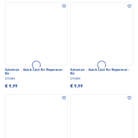
Salomon
·
Quick Lace Kit Reparatur-
Salomon
·
Quick Lace Kit Reparatur-
Kit
Kit
Unisex
Unisex
€ 9,99
€ 9,99