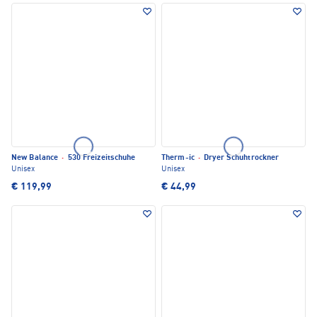
New Balance
·
530 Freizeitschuhe
Therm-ic
·
Dryer Schuhtrockner
Unisex
Unisex
€ 119,99
€ 44,99