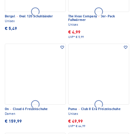
Bergal
·
Oval 120 Schuhbänder
The Heat Company
·
3er-Pack
Fußwärmer
Unisex
Unisex
€ 5,49
€ 4,99
UVP*
€ 5,99
On
·
Cloud 6 Freizeitschuhe
Puma
·
Club II Era Freizeitschuhe
Damen
Unisex
€ 159,99
€ 49,99
UVP*
€ 64,99