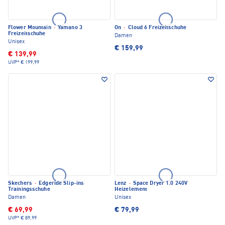
Flower Mountain
·
Yamano 3
On
·
Cloud 6 Freizeitschuhe
Freizeitschuhe
Damen
Unisex
€ 159,99
€ 139,99
UVP*
€ 199,99
Skechers
·
Edgeride Slip-ins
Lenz
·
Space Dryer 1.0 240V
Trainingsschuhe
Heizelement
Damen
Unisex
€ 69,99
€ 79,99
UVP*
€ 89,99