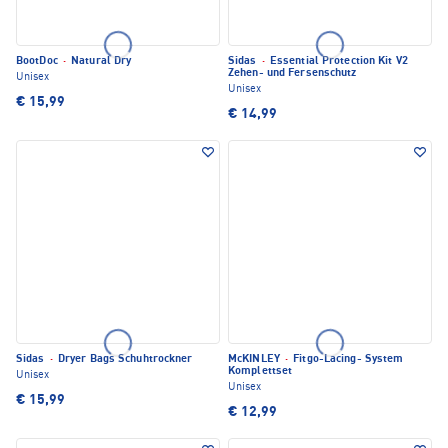
BootDoc
·
Natural Dry
Sidas
·
Essential Protection Kit V2
Zehen- und Fersenschutz
Unisex
Unisex
€ 15,99
€ 14,99
Sidas
·
Dryer Bags Schuhtrockner
McKINLEY
·
Fitgo-Lacing- System
Komplettset
Unisex
Unisex
€ 15,99
€ 12,99