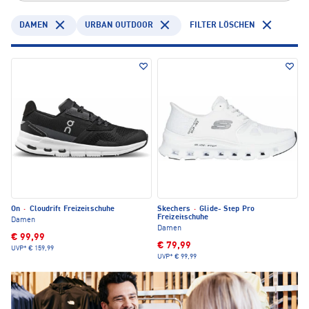
DAMEN
URBAN OUTDOOR
FILTER LÖSCHEN
On
·
Cloudrift Freizeitschuhe
Skechers
·
Glide- Step Pro
Freizeitschuhe
Damen
Damen
€ 99,99
€ 79,99
UVP*
€ 159,99
UVP*
€ 99,99