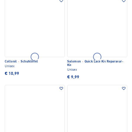
Collonil
·
Schuhlöffel
Salomon
·
Quick Lace Kit Reparatur-
Kit
Unisex
Unisex
€ 10,99
€ 9,99