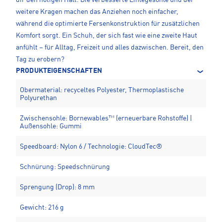
dir den nötigen Halt. Die verbesserte Einlegesohle und der
weitere Kragen machen das Anziehen noch einfacher,
während die optimierte Fersenkonstruktion für zusätzlichen
Komfort sorgt. Ein Schuh, der sich fast wie eine zweite Haut
anfühlt – für Alltag, Freizeit und alles dazwischen. Bereit, den
Tag zu erobern?
PRODUKTEIGENSCHAFTEN
Obermaterial: recyceltes Polyester, Thermoplastische
Polyurethan
Zwischensohle: Bornewables™ (erneuerbare Rohstoffe) |
Außensohle: Gummi
Speedboard: Nylon 6 / Technologie: CloudTec®
Schnürung: Speedschnürung
Sprengung (Drop): 8 mm
Gewicht: 216 g