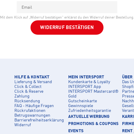
Email
Mit dem Klick auf „Widerruf bestätigen“ erklärst du den Widerruf deiner Bestellung
WIDERRUF BESTÄTIGEN
HILFE & KONTAKT
MEIN INTERSPORT
ÜBER
Lieferung & Versand
Kundenkarte & Loyalty
Das U
Click & Collect
INTERSPORT App
Shopf
Click & Reserve
INTERSPORT Mastercard®
Partn
Zahlung
Gold
Press
Rücksendung
Gutscheinkarte
Nachha
FAQ - Häufige Fragen
Gewinnspiele
Gesell
Rückrufaktionen
Zufriedenheitsgarantie
Veran
Betrugswarnungen
AKTUELLE WERBUNG
KARRI
Barrierefreiheitserklärung
PROMOTIONS & COUPONS
FIRM
Widerruf
EVENTS
RENT 