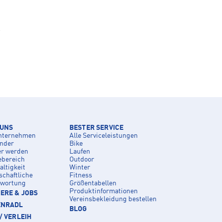
.
 UNS
BESTER SERVICE
nternehmen
Alle Serviceleistungen
inder
Bike
er werden
Laufen
ebereich
Outdoor
ltigkeit
Winter
schaftliche
Fitness
twortung
Größentabellen
Produktinformationen
ERE & JOBS
Vereinsbekleidung bestellen
ENRADL
BLOG
/ VERLEIH