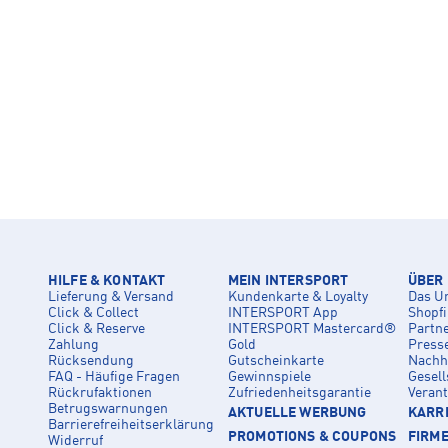
HILFE & KONTAKT
MEIN INTERSPORT
ÜBER
Lieferung & Versand
Kundenkarte & Loyalty
Das U
Click & Collect
INTERSPORT App
Shopf
Click & Reserve
INTERSPORT Mastercard®
Partn
Zahlung
Gold
Press
Rücksendung
Gutscheinkarte
Nachha
FAQ - Häufige Fragen
Gewinnspiele
Gesell
Rückrufaktionen
Zufriedenheitsgarantie
Veran
Betrugswarnungen
AKTUELLE WERBUNG
KARRI
Barrierefreiheitserklärung
PROMOTIONS & COUPONS
FIRM
Widerruf