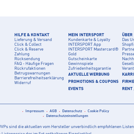
HILFE & KONTAKT
MEIN INTERSPORT
ÜBER
Lieferung & Versand
Kundenkarte & Loyalty
Das U
Click & Collect
INTERSPORT App
Shopf
Click & Reserve
INTERSPORT Mastercard®
Partn
Zahlung
Gold
Press
Rücksendung
Gutscheinkarte
Nachha
FAQ - Häufige Fragen
Gewinnspiele
Gesell
Rückrufaktionen
Zufriedenheitsgarantie
Veran
Betrugswarnungen
AKTUELLE WERBUNG
KARRI
Barrierefreiheitserklärung
PROMOTIONS & COUPONS
FIRM
Widerruf
EVENTS
RENT 
Impressum
AGB
Datenschutz
Cookie Policy
Datenschutzeinstellungen
Ps sind die aktuellen vom Hersteller unverbindlich empfohlenen Listen
istenpreise der im Set enthaltenen Einzelartikel.