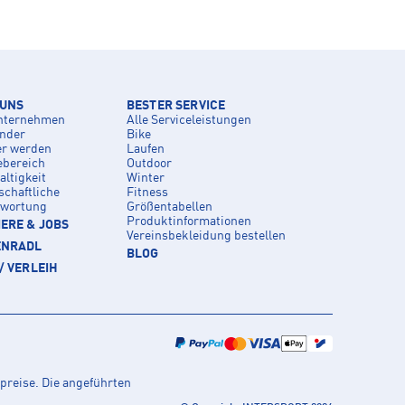
 UNS
BESTER SERVICE
nternehmen
Alle Serviceleistungen
inder
Bike
er werden
Laufen
ebereich
Outdoor
ltigkeit
Winter
schaftliche
Fitness
twortung
Größentabellen
Produktinformationen
ERE & JOBS
Vereinsbekleidung bestellen
ENRADL
BLOG
/ VERLEIH
preise. Die angeführten