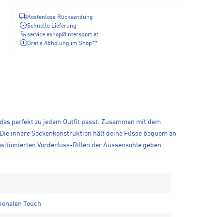
Kostenlose Rücksendung
Schnelle Lieferung
service.eshop
@
intersport.at
Gratis Abholung im Shop**
, das perfekt zu jedem Outfit passt. Zusammen mit dem
. Die innere Sockenkonstruktion hält deine Füsse bequem an
positionierten Vorderfuss-Rillen der Aussensohle geben
tionalen Touch