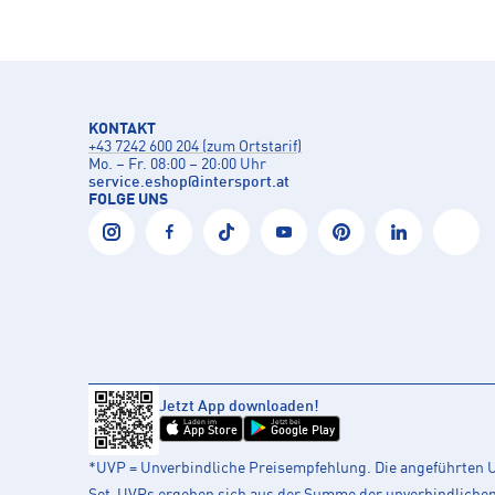
KONTAKT
+43 7242 600 204 (zum Ortstarif)
Mo. – Fr. 08:00 – 20:00 Uhr
service.eshop
@
intersport.at
FOLGE UNS
Jetzt App downloaden!
Laden im
Jetzt bei
App Store
Google Play
*UVP = Unverbindliche Preisempfehlung. Die angeführten UV
Set-UVPs ergeben sich aus der Summe der unverbindlichen L