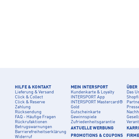
HILFE & KONTAKT
MEIN INTERSPORT
ÜBER
Lieferung & Versand
Kundenkarte & Loyalty
Das U
Click & Collect
INTERSPORT App
Shopf
Click & Reserve
INTERSPORT Mastercard®
Partn
Zahlung
Gold
Press
Rücksendung
Gutscheinkarte
Nachha
FAQ - Häufige Fragen
Gewinnspiele
Gesell
Rückrufaktionen
Zufriedenheitsgarantie
Veran
Betrugswarnungen
AKTUELLE WERBUNG
KARRI
Barrierefreiheitserklärung
PROMOTIONS & COUPONS
FIRM
Widerruf