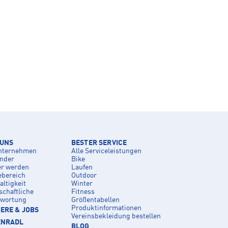
 UNS
BESTER SERVICE
nternehmen
Alle Serviceleistungen
inder
Bike
er werden
Laufen
ebereich
Outdoor
ltigkeit
Winter
schaftliche
Fitness
twortung
Größentabellen
Produktinformationen
ERE & JOBS
Vereinsbekleidung bestellen
ENRADL
BLOG