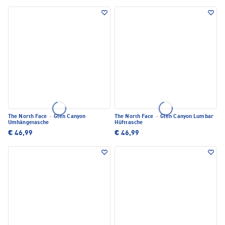
The North Face
·
Glen Canyon
The North Face
·
Glen Canyon Lumbar
Umhängetasche
Hüfttasche
€ 46,99
€ 46,99