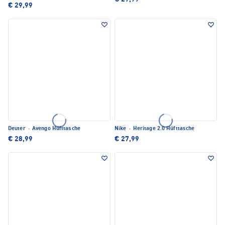
€ 29,99
Deuter
·
Avengo Hüfttasche
Nike
·
Heritage 2.0 Hüfttasche
€ 28,99
€ 27,99