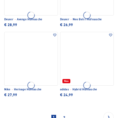
Deuter
·
Avengo Hüfttasche
Deuter
·
Neo Belt I Hüfttasche
€ 28,99
€ 26,99
Neu
Nike
·
Heritage Hüfttasche
adidas
·
Hybrid Hüfttasche
€ 27,99
€ 24,99
1
2