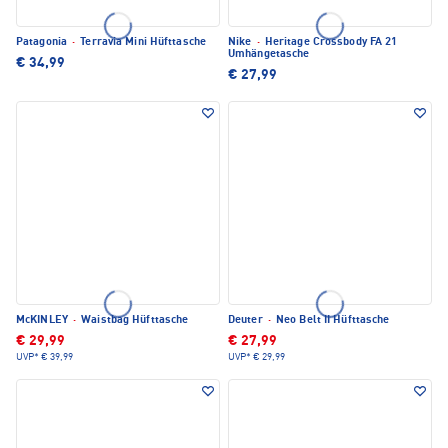
Patagonia
·
Terravia Mini Hüfttasche
Nike
·
Heritage Crossbody FA 21
Umhängetasche
€ 34,99
€ 27,99
McKINLEY
·
Waistbag Hüfttasche
Deuter
·
Neo Belt II Hüfttasche
€ 29,99
€ 27,99
UVP*
€ 39,99
UVP*
€ 29,99