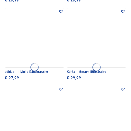
€ 29,99
€ 29,99
adidas
·
Hybrid Bauchtasche
Kohla
·
Smart Hüfttasche
€ 27,99
€ 29,99