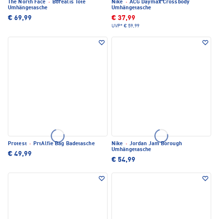
The North Face
·
Borealis Tote
Nike
·
ACG Daymax Crossbody
Umhängetasche
Umhängetasche
€ 69,99
€ 37,99
UVP*
€ 59,99
Protest
·
PrtAlfie Bag Badetasche
Nike
·
Jordan Jam Borough
Umhängetasche
€ 49,99
€ 54,99