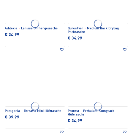
Athlecia
·
Larissa Umhängetasche
Quiksilver
·
Medium Back Drybag
Packtasche
€ 34,99
€ 34,99
Patagonia
·
Terravia Mini Hüfttasche
Protest
·
Prthalam Fannypack
Hüfttasche
€ 39,99
€ 34,99