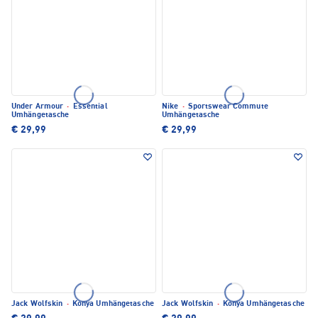
Under Armour
·
Essential
Nike
·
Sportswear Commute
Umhängetasche
Umhängetasche
€ 29,99
€ 29,99
Jack Wolfskin
·
Konya Umhängetasche
Jack Wolfskin
·
Konya Umhängetasche