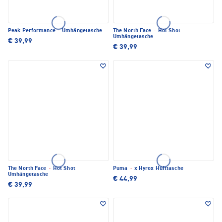
Peak Performance
·
Umhängetasche
The North Face
·
Hot Shot
Umhängetasche
€ 39,99
€ 39,99
The North Face
·
Hot Shot
Puma
·
x Hyrox Hüfttasche
Umhängetasche
€ 44,99
€ 39,99