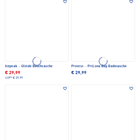
Icepeak
·
Glinde Bauchtasche
Protest
·
PrtLona Bag Badetasche
€ 29,99
€ 29,99
UVP*
€ 39,99