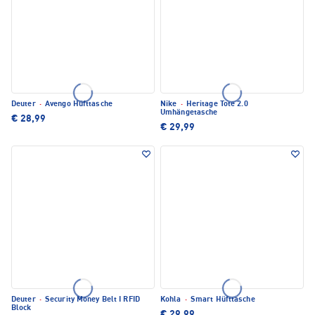
Deuter
·
Avengo Hüfttasche
Nike
·
Heritage Tote 2.0
Umhängetasche
€ 28,99
€ 29,99
Deuter
·
Security Money Belt I RFID
Kohla
·
Smart Hüfttasche
Block
€ 29,99