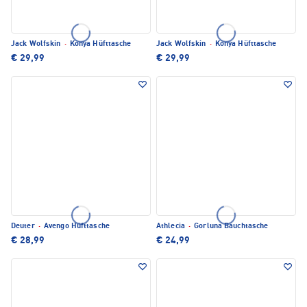
Jack Wolfskin
·
Konya Hüfttasche
Jack Wolfskin
·
Konya Hüfttasche
€ 29,99
€ 29,99
Deuter
·
Avengo Hüfttasche
Athlecia
·
Gorluna Bauchtasche
€ 28,99
€ 24,99