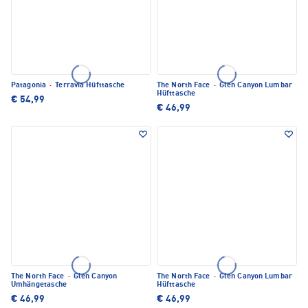
Patagonia
·
Terravia Hüfttasche
The North Face
·
Glen Canyon Lumbar
Hüfttasche
€ 54,99
€ 46,99
The North Face
·
Glen Canyon
The North Face
·
Glen Canyon Lumbar
Umhängetasche
Hüfttasche
€ 46,99
€ 46,99