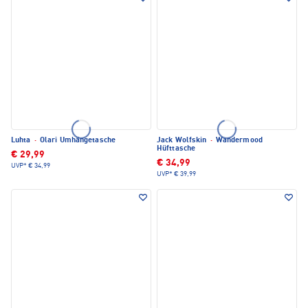
Luhta
·
Olari Umhängetasche
Jack Wolfskin
·
Wandermood
Hüfttasche
€ 29,99
€ 34,99
UVP*
€ 34,99
UVP*
€ 39,99