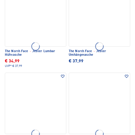
The North Face
·
Jester Lumbar
The North Face
·
Jester
Hüfttasche
Umhängetasche
€ 34,99
€ 37,99
UVP*
€ 37,99