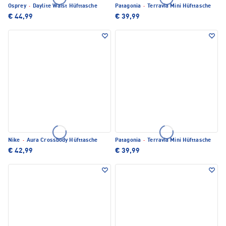
Osprey
·
Daylite Waist Hüfttasche
Patagonia
·
Terravia Mini Hüfttasche
€ 44,99
€ 39,99
Nike
·
Aura Crossbody Hüfttasche
Patagonia
·
Terravia Mini Hüfttasche
€ 42,99
€ 39,99