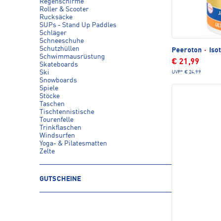
Regenschirme
Roller & Scooter
Rucksäcke
SUPs - Stand Up Paddles
Schläger
Schneeschuhe
Schutzhüllen
Peeroton
·
Isot
Schwimmausrüstung
€ 21,99
Skateboards
Ski
UVP*
€ 24,99
Snowboards
Spiele
Stöcke
Taschen
Tischtennistische
Tourenfelle
Trinkflaschen
Windsurfen
Yoga- & Pilatesmatten
Zelte
GUTSCHEINE