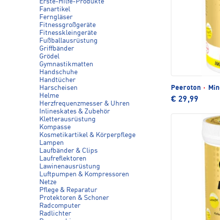
Erste-Hilfe-Produkte
Fanartikel
Ferngläser
Fitnessgroßgeräte
Fitnesskleingeräte
Fußballausrüstung
Griffbänder
Grödel
Gymnastikmatten
Handschuhe
Handtücher
Harscheisen
Peeroton
·
Min
Helme
€ 29,99
Herzfrequenzmesser & Uhren
Inlineskates & Zubehör
Kletterausrüstung
Kompasse
Kosmetikartikel & Körperpflege
Lampen
Laufbänder & Clips
Laufreflektoren
Lawinenausrüstung
Luftpumpen & Kompressoren
Netze
Pflege & Reparatur
Protektoren & Schoner
Radcomputer
Radlichter