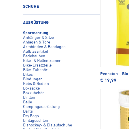
SCHUHE
AUSRÜSTUNG
Sportnahrung
Anhänger & Sitze
Anlagen & Tore
Armbinden & Bandagen
Aufblasartikel
Badehauben
Bike- & Rollentrainer
Bike-Ersatzteile
Bike-Zubehör
Peeroton
·
Bio
Bikes
Bindungen
€ 19,99
Bobs & Rodeln
Boxsäcke
Boxzubehör
Brillen
Bälle
Campingausrüstung
Darts
Dry Bags
Einlagesohlen
Eishockey- & Eislaufschuhe