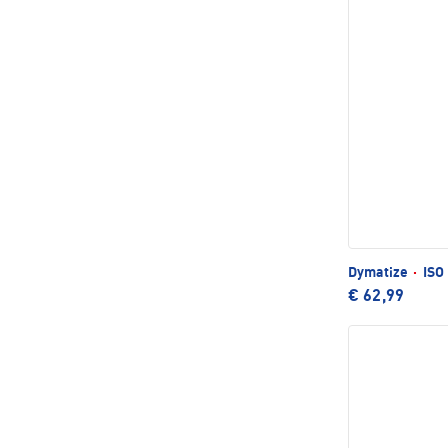
Dymatize
·
ISO 
€ 62,99