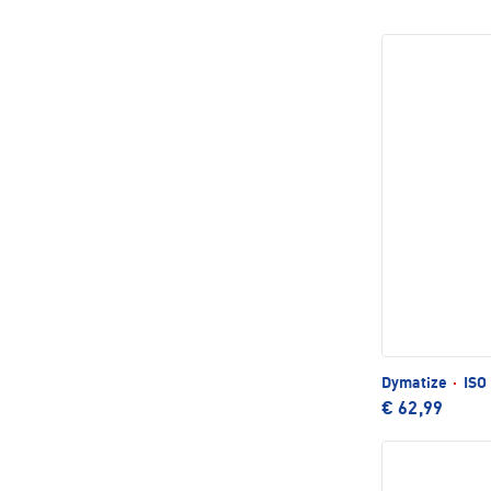
Dymatize
·
ISO 
€ 62,99