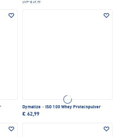
UVP*
€ 49,99
r
Dymatize
·
ISO 100 Whey Proteinpulver
€ 62,99