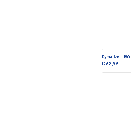
Dymatize
·
ISO 
€ 62,99