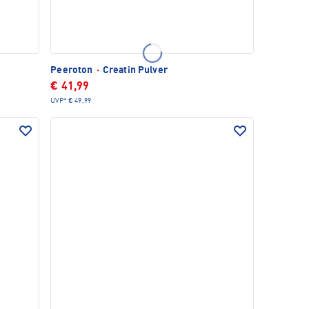
Peeroton
·
Creatin Pulver
€ 41,99
UVP*
€ 49,99