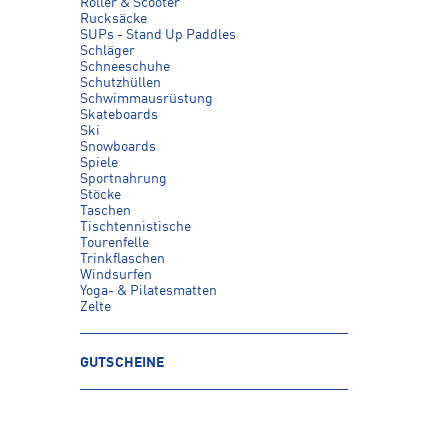
Roller & Scooter
Rucksäcke
SUPs - Stand Up Paddles
Schläger
Schneeschuhe
Schutzhüllen
Schwimmausrüstung
Skateboards
Ski
Snowboards
Spiele
Sportnahrung
Stöcke
Taschen
Tischtennistische
Tourenfelle
Trinkflaschen
Windsurfen
Yoga- & Pilatesmatten
Zelte
GUTSCHEINE