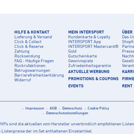
HILFE & KONTAKT
MEIN INTERSPORT
ÜBER
Lieferung & Versand
Kundenkarte & Loyalty
Das U
Click & Collect
INTERSPORT App
Shopf
Click & Reserve
INTERSPORT Mastercard®
Partn
Zahlung
Gold
Press
Rücksendung
Gutscheinkarte
Nachha
FAQ - Häufige Fragen
Gewinnspiele
Gesell
Rückrufaktionen
Zufriedenheitsgarantie
Veran
Betrugswarnungen
AKTUELLE WERBUNG
KARRI
Barrierefreiheitserklärung
PROMOTIONS & COUPONS
FIRM
Widerruf
EVENTS
RENT 
Impressum
AGB
Datenschutz
Cookie Policy
Datenschutzeinstellungen
Ps sind die aktuellen vom Hersteller unverbindlich empfohlenen Listen
istenpreise der im Set enthaltenen Einzelartikel.