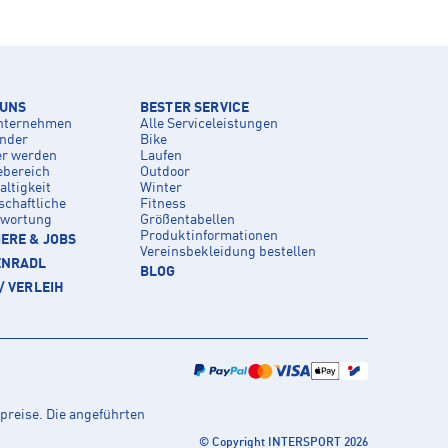
 UNS
BESTER SERVICE
nternehmen
Alle Serviceleistungen
inder
Bike
er werden
Laufen
ebereich
Outdoor
ltigkeit
Winter
schaftliche
Fitness
twortung
Größentabellen
Produktinformationen
ERE & JOBS
Vereinsbekleidung bestellen
ENRADL
BLOG
/ VERLEIH
preise. Die angeführten
© Copyright INTERSPORT 2026