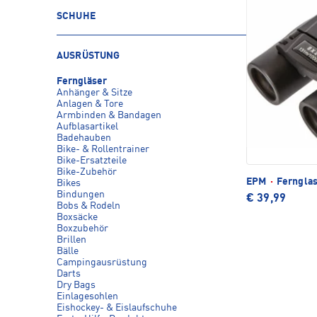
SCHUHE
AUSRÜSTUNG
Ferngläser
Anhänger & Sitze
Anlagen & Tore
Armbinden & Bandagen
Aufblasartikel
Badehauben
Bike- & Rollentrainer
Bike-Ersatzteile
Bike-Zubehör
EPM
·
Ferngla
Bikes
Bindungen
€ 39,99
Bobs & Rodeln
Boxsäcke
Boxzubehör
Brillen
Bälle
Campingausrüstung
Darts
Dry Bags
Einlagesohlen
Eishockey- & Eislaufschuhe