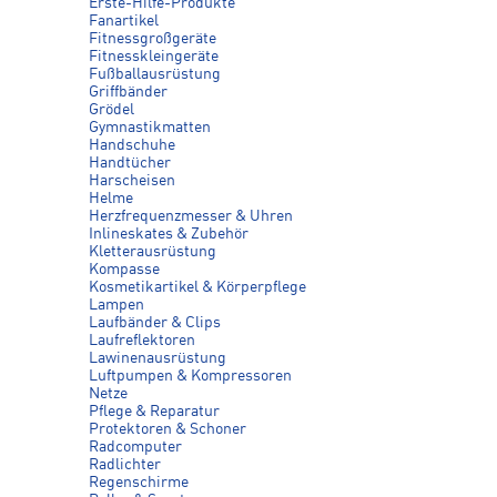
Erste-Hilfe-Produkte
Fanartikel
Fitnessgroßgeräte
Fitnesskleingeräte
Fußballausrüstung
Griffbänder
Grödel
Gymnastikmatten
Handschuhe
Handtücher
Harscheisen
Helme
Herzfrequenzmesser & Uhren
Inlineskates & Zubehör
Kletterausrüstung
Kompasse
Kosmetikartikel & Körperpflege
Lampen
Laufbänder & Clips
Laufreflektoren
Lawinenausrüstung
Luftpumpen & Kompressoren
Netze
Pflege & Reparatur
Protektoren & Schoner
Radcomputer
Radlichter
Regenschirme