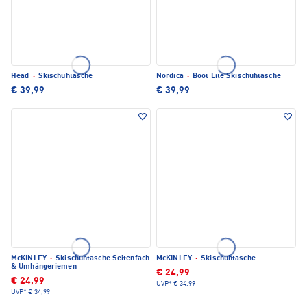
Head
·
Skischuhtasche
Nordica
·
Boot Lite Skischuhtasche
€ 39,99
€ 39,99
McKINLEY
·
Skischuhtasche Seitenfach
McKINLEY
·
Skischuhtasche
& Umhängeriemen
€ 24,99
€ 24,99
UVP*
€ 34,99
UVP*
€ 34,99