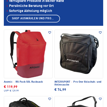
Verfügbare Produkte in deiner Nähe
Persönliche Beratung vor Ort
Sofortige Abholung möglich
SHOP AUSWÄHLEN UND PRODUKTE ANZEIGEN
Atomic
·
RS Pack 50L Rucksack
INTERSPORT
·
Pro One Skischuh- und
Helmtasche
€ 119,99
€ 74,99
UVP*
€ 129,99