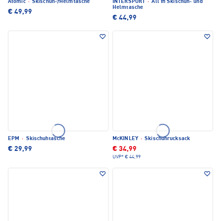
Atomic
·
Skischuh-/Helmtasche
INTERSPORT
·
All In Skischuh- und
Helmtasche
€ 49,99
€ 44,99
EPM
·
Skischuhtasche
McKINLEY
·
Skischuhrucksack
€ 29,99
€ 34,99
UVP*
€ 44,99