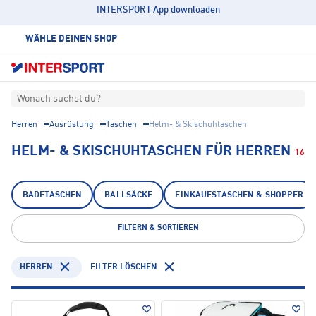
INTERSPORT App downloaden
WÄHLE DEINEN SHOP
Wonach suchst du?
Herren
Ausrüstung
Taschen
Helm- & Skischuhtaschen
HELM- & SKISCHUHTASCHEN FÜR HERREN
16
BADETASCHEN
BALLSÄCKE
EINKAUFSTASCHEN & SHOPPER
FILTERN & SORTIEREN
HERREN
FILTER LÖSCHEN