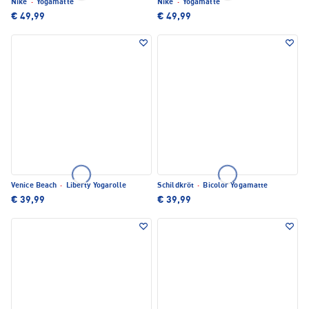
Nike
·
Yogamatte
Nike
·
Yogamatte
€ 49,99
€ 49,99
Venice Beach
·
Liberty Yogarolle
Schildkröt
·
Bicolor Yogamatte
€ 39,99
€ 39,99