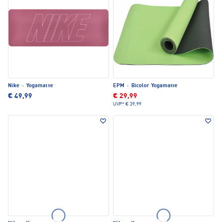
Nike
·
Yogamatte
EPM
·
Bicolor Yogamatte
€ 49,99
€ 29,99
UVP*
€ 39,99