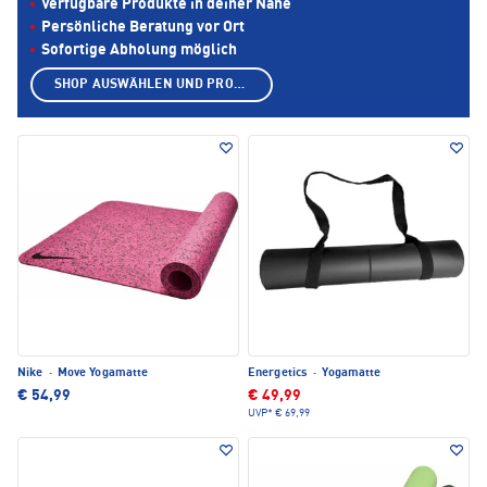
Verfügbare Produkte in deiner Nähe
Persönliche Beratung vor Ort
Sofortige Abholung möglich
SHOP AUSWÄHLEN UND PRODUKTE ANZEIGEN
Nike
·
Move Yogamatte
Energetics
·
Yogamatte
€ 54,99
€ 49,99
UVP*
€ 69,99