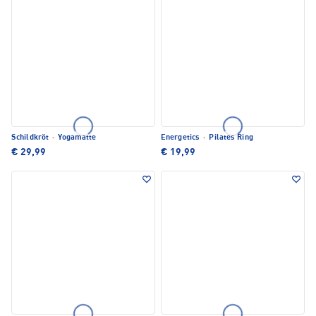
Schildkröt
·
Yogamatte
Energetics
·
Pilates Ring
€ 29,99
€ 19,99