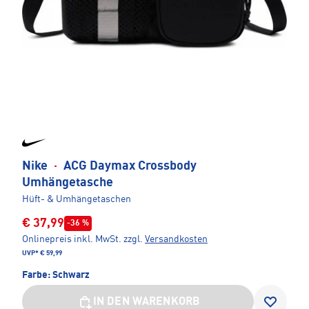
Nike
·
ACG Daymax Crossbody
Umhängetasche
Hüft- & Umhängetaschen
€ 37,99
-36 %
Onlinepreis inkl. MwSt.
zzgl.
Versandkosten
UVP*
€ 59,99
Farbe:
Schwarz
IN DEN WARENKORB