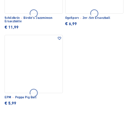
Schildkröt
·
Birdie's Jazzminton
OgoSport
·
2er-Set Ersatzball
Ersatzbälle
€ 6,99
€ 11,99
EPM
·
Peppa Pig Ball
€ 5,99