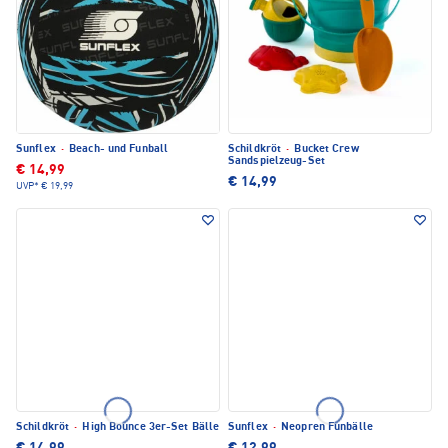
Sunflex
·
Beach- und Funball
Schildkröt
·
Bucket Crew
Sandspielzeug-Set
€ 14,99
€ 14,99
UVP*
€ 19,99
Schildkröt
·
High Bounce 3er-Set Bälle
Sunflex
·
Neopren Funbälle