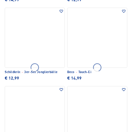
€ 14,99
€ 12,99
Schildkröt
·
3er-Set Jonglierbälle
Beco
·
Tauch-Ei
€ 12,99
€ 14,99