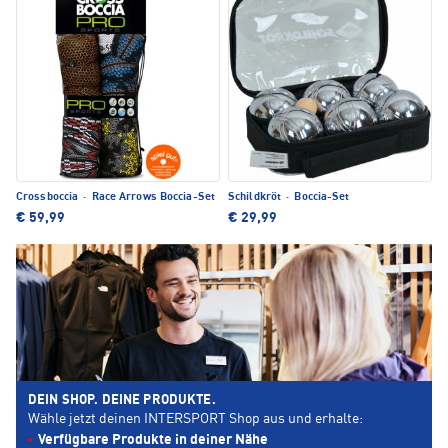
Crossboccia
·
Race Arrows Boccia-Set
Schildkröt
·
Boccia-Set
€ 59,99
€ 29,99
DEIN SHOP. DEINE PRODUKTE.
Wähle jetzt deinen INTERSPORT Shop aus und erhalte:
Verfügbare Produkte in deiner Nähe