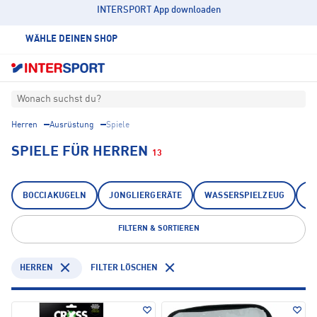
INTERSPORT App downloaden
WÄHLE DEINEN SHOP
Wonach suchst du?
Herren
Ausrüstung
Spiele
SPIELE FÜR HERREN
13
BOCCIAKUGELN
JONGLIERGERÄTE
WASSERSPIELZEUG
W
FILTERN & SORTIEREN
HERREN
FILTER LÖSCHEN