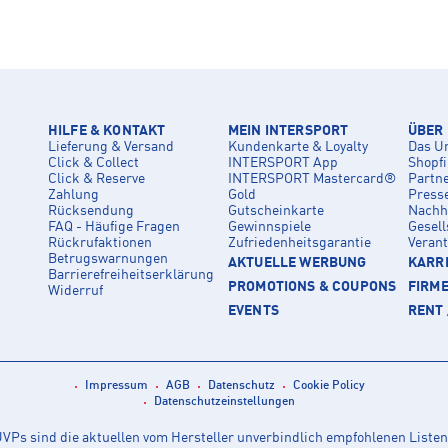
HILFE & KONTAKT
MEIN INTERSPORT
ÜBER
Lieferung & Versand
Kundenkarte & Loyalty
Das U
Click & Collect
INTERSPORT App
Shopf
Click & Reserve
INTERSPORT Mastercard®
Partn
Zahlung
Gold
Press
Rücksendung
Gutscheinkarte
Nachha
FAQ - Häufige Fragen
Gewinnspiele
Gesell
Rückrufaktionen
Zufriedenheitsgarantie
Veran
Betrugswarnungen
AKTUELLE WERBUNG
KARRI
Barrierefreiheitserklärung
PROMOTIONS & COUPONS
FIRM
Widerruf
EVENTS
RENT 
Impressum
AGB
Datenschutz
Cookie Policy
Datenschutzeinstellungen
Ps sind die aktuellen vom Hersteller unverbindlich empfohlenen Listen