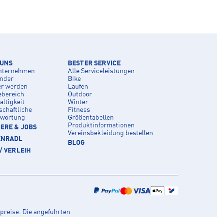
 UNS
BESTER SERVICE
nternehmen
Alle Serviceleistungen
inder
Bike
er werden
Laufen
ebereich
Outdoor
ltigkeit
Winter
schaftliche
Fitness
twortung
Größentabellen
Produktinformationen
ERE & JOBS
Vereinsbekleidung bestellen
ENRADL
BLOG
/ VERLEIH
preise. Die angeführten