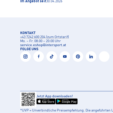
Im Angebot seit
30.04.2026
KONTAKT
+43 7242 600 204 (zum Ortstarif)
Mo. – Fr. 08:00 – 20:00 Uhr
service.eshop
@
intersport.at
FOLGE UNS
Jetzt App downloaden!
Laden im
Jetzt bei
App Store
Google Play
*UVP = Unverbindliche Preisempfehlung. Die angeführten UV