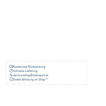
Kostenlose Rücksendung
Schnelle Lieferung
service.eshop
@
intersport.at
Gratis Abholung im Shop**