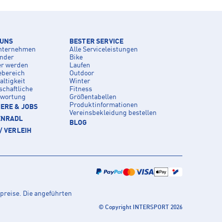
 UNS
BESTER SERVICE
nternehmen
Alle Serviceleistungen
inder
Bike
er werden
Laufen
ebereich
Outdoor
ltigkeit
Winter
schaftliche
Fitness
twortung
Größentabellen
Produktinformationen
ERE & JOBS
Vereinsbekleidung bestellen
ENRADL
BLOG
/ VERLEIH
preise. Die angeführten
© Copyright INTERSPORT 2026