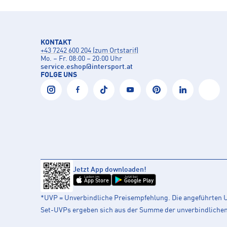
KONTAKT
+43 7242 600 204 (zum Ortstarif)
Mo. – Fr. 08:00 – 20:00 Uhr
service.eshop
@
intersport.at
FOLGE UNS
Jetzt App downloaden!
Laden im
Jetzt bei
App Store
Google Play
*UVP = Unverbindliche Preisempfehlung. Die angeführten UV
Set-UVPs ergeben sich aus der Summe der unverbindlichen L