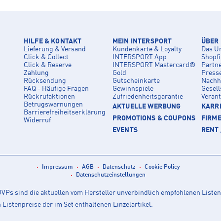
HILFE & KONTAKT
MEIN INTERSPORT
ÜBER
Lieferung & Versand
Kundenkarte & Loyalty
Das U
Click & Collect
INTERSPORT App
Shopf
Click & Reserve
INTERSPORT Mastercard®
Partn
Zahlung
Gold
Press
Rücksendung
Gutscheinkarte
Nachha
FAQ - Häufige Fragen
Gewinnspiele
Gesell
Rückrufaktionen
Zufriedenheitsgarantie
Veran
Betrugswarnungen
AKTUELLE WERBUNG
KARRI
Barrierefreiheitserklärung
PROMOTIONS & COUPONS
FIRM
Widerruf
EVENTS
RENT 
Impressum
AGB
Datenschutz
Cookie Policy
Datenschutzeinstellungen
Ps sind die aktuellen vom Hersteller unverbindlich empfohlenen Listen
istenpreise der im Set enthaltenen Einzelartikel.