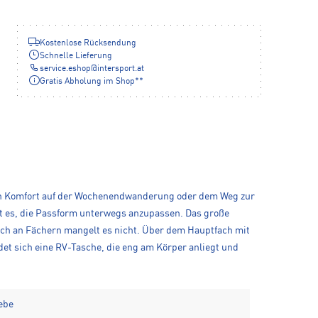
Kostenlose Rücksendung
Schnelle Lieferung
service.eshop
@
intersport.at
Gratis Abholung im Shop**
hen Komfort auf der Wochenendwanderung oder dem Weg zur
cht es, die Passform unterwegs anzupassen. Das große
Auch an Fächern mangelt es nicht. Über dem Hauptfach mit
det sich eine RV-Tasche, die eng am Körper anliegt und
ebe