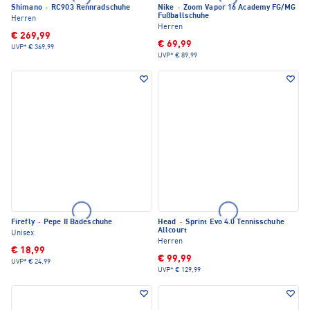
Shimano
·
RC903 Rennradschuhe
Nike
·
Zoom Vapor 16 Academy FG/MG
Fußballschuhe
Herren
Herren
€ 269,99
€ 69,99
UVP*
€ 369,99
UVP*
€ 89,99
Firefly
·
Pepe II Badeschuhe
Head
·
Sprint Evo 4.0 Tennisschuhe
Allcourt
Unisex
Herren
€ 18,99
€ 99,99
UVP*
€ 24,99
UVP*
€ 129,99