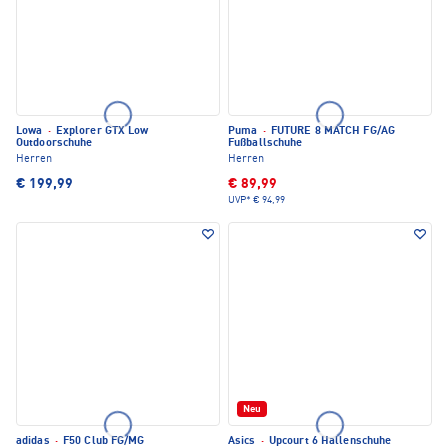
Lowa
·
Explorer GTX Low
Puma
·
FUTURE 8 MATCH FG/AG
Outdoorschuhe
Fußballschuhe
Herren
Herren
€ 199,99
€ 89,99
UVP*
€ 94,99
Neu
adidas
·
F50 Club FG/MG
Asics
·
Upcourt 6 Hallenschuhe