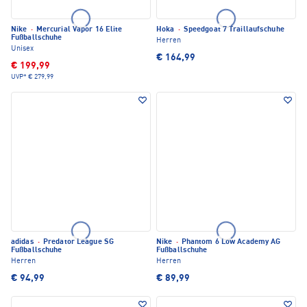
Nike
·
Mercurial Vapor 16 Elite
Hoka
·
Speedgoat 7 Traillaufschuhe
Fußballschuhe
Herren
Unisex
€ 164,99
€ 199,99
UVP*
€ 279,99
adidas
·
Predator League SG
Nike
·
Phantom 6 Low Academy AG
Fußballschuhe
Fußballschuhe
Herren
Herren
€ 94,99
€ 89,99