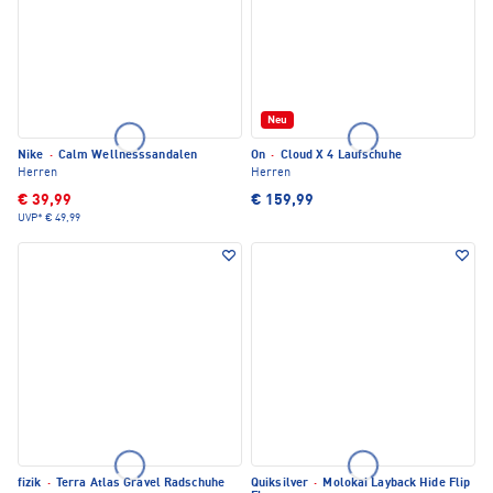
Neu
Nike
·
Calm Wellnesssandalen
On
·
Cloud X 4 Laufschuhe
Herren
Herren
€ 39,99
€ 159,99
UVP*
€ 49,99
fizik
·
Terra Atlas Gravel Radschuhe
Quiksilver
·
Molokai Layback Hide Flip