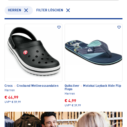
HERREN
FILTER LÖSCHEN
Crocs
·
Crocband Wellnesssandalen
Quiksilver
·
Molokai Layback Hide Flip
Flops
Herren
Herren
€ 44,99
€ 4,99
UVP*
€ 59,99
UVP*
€ 39,99