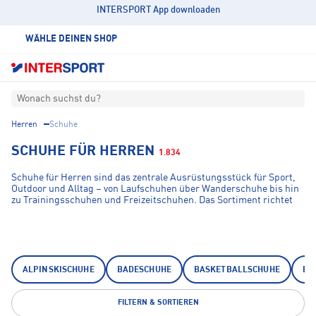
INTERSPORT App downloaden
WÄHLE DEINEN SHOP
Wonach suchst du?
Herren
Schuhe
SCHUHE FÜR HERREN
1.834
Schuhe für Herren sind das zentrale Ausrüstungsstück für Sport,
Outdoor und Alltag – von Laufschuhen über Wanderschuhe bis hin
zu Trainingsschuhen und Freizeitschuhen. Das Sortiment richtet
sich an Herren, die je nach Einsatzbereich den passenden Schuh
suchen: technisch durchdacht, materiell abgestimmt und auf den
jeweiligen Untergrund optimiert.
ALPINSKISCHUHE
BADESCHUHE
BASKETBALLSCHUHE
EI
FILTERN & SORTIEREN