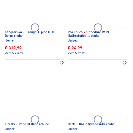
La Sportiva
·
Trango Alpine GTX
Pro Touch
·
Speedlite IV IN
Bergschuhe
Hallenfußballschuhe
Herren
Unisex
€ 319,99
€ 24,99
UVP*
€ 369,99
UVP*
€ 49,99
Firefly
·
Pepe III Badeschuhe
Beck
·
Basic Gymnastikschuhe
Unisex
Unisex