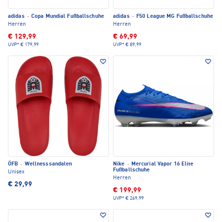
adidas
·
Copa Mundial Fußballschuhe
adidas
·
F50 League MG Fußballschuhe
Herren
Herren
€ 129,99
€ 69,99
UVP*
€ 179,99
UVP*
€ 89,99
ÖFB
·
Wellnesssandalen
Nike
·
Mercurial Vapor 16 Elite
Fußballschuhe
Unisex
Herren
€ 29,99
€ 199,99
UVP*
€ 269,99