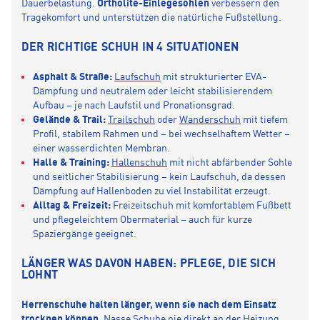
Dauerbelastung.
Ortholite-Einlegesohlen
verbessern den
Tragekomfort und unterstützen die natürliche Fußstellung.
DER RICHTIGE SCHUH IN 4 SITUATIONEN
Asphalt & Straße:
Laufschuh
mit strukturierter EVA-
Dämpfung und neutralem oder leicht stabilisierendem
Aufbau – je nach Laufstil und Pronationsgrad.
Gelände & Trail:
Trailschuh
oder
Wanderschuh
mit tiefem
Profil, stabilem Rahmen und – bei wechselhaftem Wetter –
einer wasserdichten Membran.
Halle & Training:
Hallenschuh
mit nicht abfärbender Sohle
und seitlicher Stabilisierung – kein Laufschuh, da dessen
Dämpfung auf Hallenboden zu viel Instabilität erzeugt.
Alltag & Freizeit:
Freizeitschuh mit komfortablem Fußbett
und pflegeleichtem Obermaterial – auch für kurze
Spaziergänge geeignet.
LÄNGER WAS DAVON HABEN: PFLEGE, DIE SICH
LOHNT
Herrenschuhe halten länger, wenn sie nach dem Einsatz
trocknen können.
Nasse Schuhe nie direkt an der Heizung