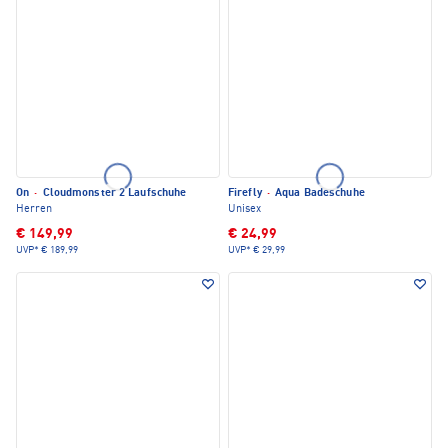
On
·
Cloudmonster 2 Laufschuhe
Firefly
·
Aqua Badeschuhe
Herren
Unisex
€ 149,99
€ 24,99
UVP*
€ 189,99
UVP*
€ 29,99