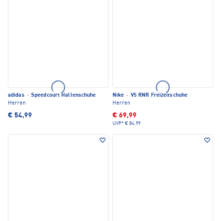
adidas
·
Speedcourt Hallenschuhe
Nike
·
V5 RNR Freizeitschuhe
Herren
Herren
€ 54,99
€ 69,99
UVP*
€ 84,99