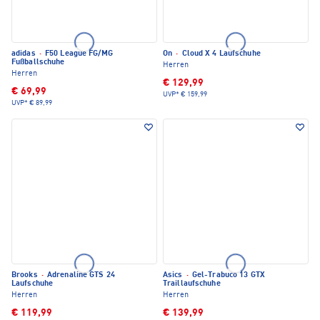
adidas
·
F50 League FG/MG
On
·
Cloud X 4 Laufschuhe
Fußballschuhe
Herren
Herren
€ 129,99
€ 69,99
UVP*
€ 159,99
UVP*
€ 89,99
Brooks
·
Adrenaline GTS 24
Asics
·
Gel-Trabuco 13 GTX
Laufschuhe
Traillaufschuhe
Herren
Herren
€ 119,99
€ 139,99