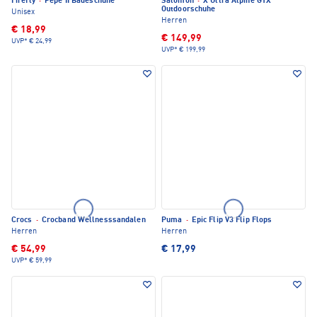
Firefly
·
Pepe II Badeschuhe
Salomon
·
X Ultra Alpine GTX
Outdoorschuhe
Unisex
Herren
€ 18,99
€ 149,99
UVP*
€ 24,99
UVP*
€ 199,99
Crocs
·
Crocband Wellnesssandalen
Puma
·
Epic Flip V3 Flip Flops
Herren
Herren
€ 54,99
€ 17,99
UVP*
€ 59,99