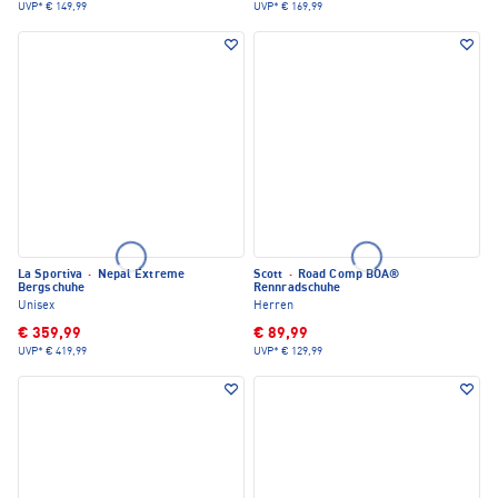
UVP*
€ 149,99
UVP*
€ 169,99
La Sportiva
·
Nepal Extreme
Scott
·
Road Comp BOA®
Bergschuhe
Rennradschuhe
Unisex
Herren
€ 359,99
€ 89,99
UVP*
€ 419,99
UVP*
€ 129,99