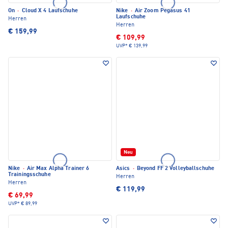
On
·
Cloud X 4 Laufschuhe
Nike
·
Air Zoom Pegasus 41
Laufschuhe
Herren
Herren
€ 159,99
€ 109,99
UVP*
€ 139,99
Neu
Nike
·
Air Max Alpha Trainer 6
Asics
·
Beyond FF 2 Volleyballschuhe
Trainingsschuhe
Herren
Herren
€ 119,99
€ 69,99
UVP*
€ 89,99