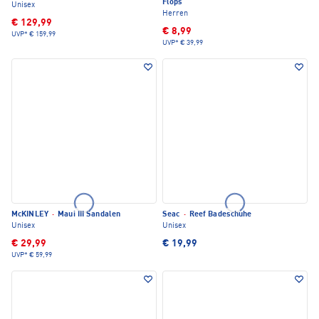
Flops
Unisex
Herren
€ 129,99
€ 8,99
UVP*
€ 159,99
UVP*
€ 39,99
McKINLEY
·
Maui III Sandalen
Seac
·
Reef Badeschuhe
Unisex
Unisex
€ 29,99
€ 19,99
UVP*
€ 59,99