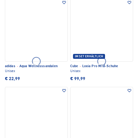
IM SET ERHÄLTLICH
adidas
·
Aqua Wellnesssandalen
Cube
·
Loxia Pro MTB-Schuhe
Unisex
Unisex
€ 22,99
€ 99,99