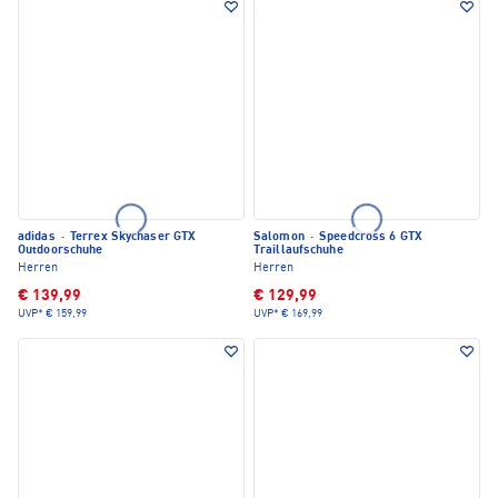
adidas
·
Terrex Skychaser GTX
Salomon
·
Speedcross 6 GTX
Outdoorschuhe
Traillaufschuhe
Herren
Herren
€ 139,99
€ 129,99
UVP*
€ 159,99
UVP*
€ 169,99