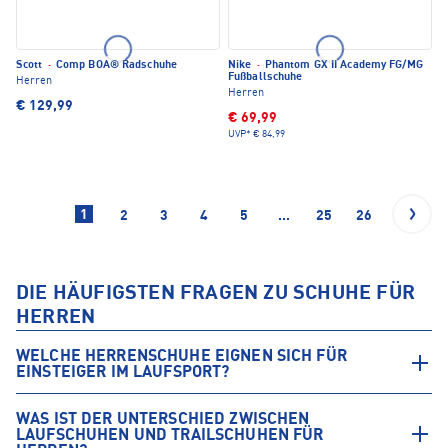
Scott
·
Comp BOA® Radschuhe
Nike
·
Phantom GX II Academy FG/MG
Fußballschuhe
Herren
Herren
€ 129,99
€ 69,99
UVP*
€ 84,99
1
2
3
4
5
...
25
26
DIE HÄUFIGSTEN FRAGEN ZU SCHUHE FÜR
HERREN
WELCHE HERRENSCHUHE EIGNEN SICH FÜR
EINSTEIGER IM LAUFSPORT?
WAS IST DER UNTERSCHIED ZWISCHEN
LAUFSCHUHEN UND TRAILSCHUHEN FÜR