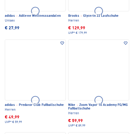
adidas
·
Adilette Wellnesssandalen
Brooks
·
Glycerin 22 Laufschuhe
Unisex
Herren
€ 27,99
€ 129,99
UVP*
€ 179,99
adidas
·
Predator Club Fußballschuhe
Nike
·
Zoom Vapor 16 Academy FG/MG
Fußballschuhe
Herren
Herren
€ 49,99
€ 59,99
UVP*
€ 59,99
UVP*
€ 89,99