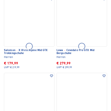
Salomon
·
X Ultra Alpine Mid GTX
Lowa
·
Cevedale Pro GTX Mid
Trekkingschuhe
Bergschuhe
Herren
Herren
€ 179,99
€ 279,99
UVP*
€ 219,99
UVP*
€ 299,99