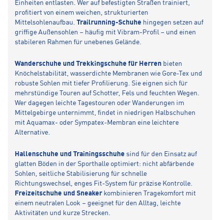
Einheiten entlasten. Wer auf befestigten Straßen trainiert,
profitiert von einem weichen, strukturierten
Mittelsohlenaufbau.
Trailrunning-Schuhe
hingegen setzen auf
griffige Außensohlen – häufig mit Vibram-Profil – und einen
stabileren Rahmen für unebenes Gelände.
Wanderschuhe und Trekkingschuhe für Herren
bieten
Knöchelstabilität, wasserdichte Membranen wie Gore-Tex und
robuste Sohlen mit tiefer Profilierung. Sie eignen sich für
mehrstündige Touren auf Schotter, Fels und feuchten Wegen.
Wer dagegen leichte Tagestouren oder Wanderungen im
Mittelgebirge unternimmt, findet in niedrigen Halbschuhen
mit Aquamax- oder Sympatex-Membran eine leichtere
Alternative.
Hallenschuhe und Trainingsschuhe
sind für den Einsatz auf
glatten Böden in der Sporthalle optimiert: nicht abfärbende
Sohlen, seitliche Stabilisierung für schnelle
Richtungswechsel, enges Fit-System für präzise Kontrolle.
Freizeitschuhe und Sneaker
kombinieren Tragekomfort mit
einem neutralen Look – geeignet für den Alltag, leichte
Aktivitäten und kurze Strecken.