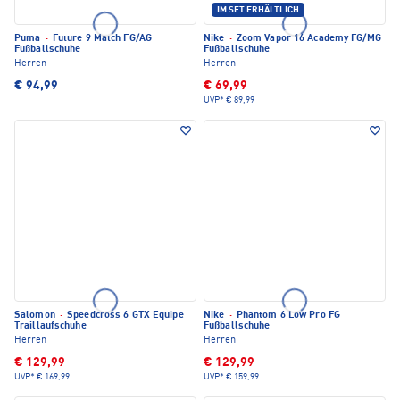
IM SET ERHÄLTLICH
Puma
·
Future 9 Match FG/AG
Nike
·
Zoom Vapor 16 Academy FG/MG
Fußballschuhe
Fußballschuhe
Herren
Herren
€ 94,99
€ 69,99
UVP*
€ 89,99
Salomon
·
Speedcross 6 GTX Equipe
Nike
·
Phantom 6 Low Pro FG
Traillaufschuhe
Fußballschuhe
Herren
Herren
€ 129,99
€ 129,99
UVP*
€ 169,99
UVP*
€ 159,99