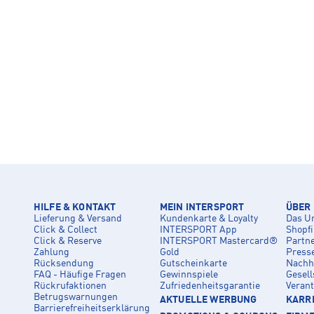
HILFE & KONTAKT
MEIN INTERSPORT
ÜBER
Lieferung & Versand
Kundenkarte & Loyalty
Das U
Click & Collect
INTERSPORT App
Shopf
Click & Reserve
INTERSPORT Mastercard®
Partn
Zahlung
Gold
Press
Rücksendung
Gutscheinkarte
Nachha
FAQ - Häufige Fragen
Gewinnspiele
Gesell
Rückrufaktionen
Zufriedenheitsgarantie
Veran
Betrugswarnungen
AKTUELLE WERBUNG
KARRI
Barrierefreiheitserklärung