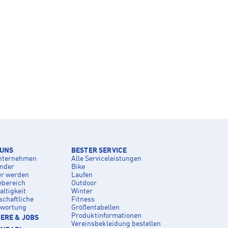
 UNS
BESTER SERVICE
nternehmen
Alle Serviceleistungen
inder
Bike
er werden
Laufen
ebereich
Outdoor
ltigkeit
Winter
schaftliche
Fitness
twortung
Größentabellen
Produktinformationen
ERE & JOBS
Vereinsbekleidung bestellen