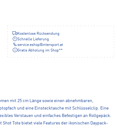
Kostenlose Rücksendung
Schnelle Lieferung
service.eshop
@
intersport.at
Gratis Abholung im Shop**
geriemen mit 25 cm Länge sowie einen abnehmbaren,
ptopfach und eine Einstecktasche mit Schlüsselclip. Eine
exibles Verstauen und einfaches Befestigen an Rollgepäck.
 Shot Tote bietet viele Features der ikonischen Daypack-