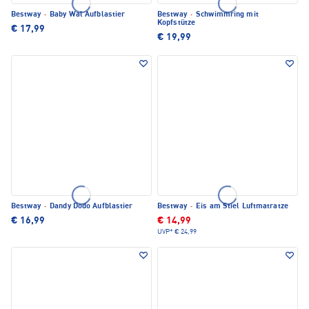
Bestway
·
Baby Wal Aufblastier
Bestway
·
Schwimmring mit
Kopfstütze
€ 17,99
€ 19,99
Bestway
·
Dandy Dodo Aufblastier
Bestway
·
Eis am Stiel Luftmatratze
€ 16,99
€ 14,99
UVP*
€ 24,99