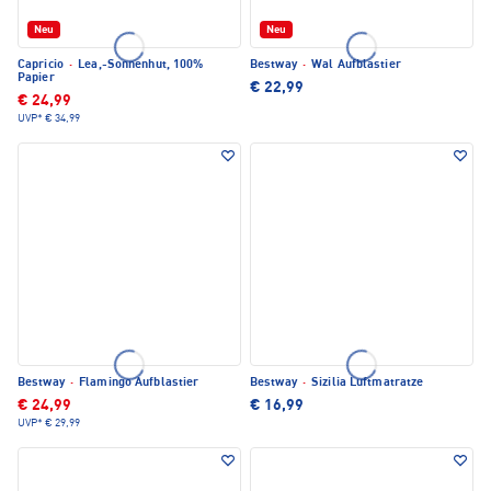
Neu
Neu
Capricio
·
Lea,-Sonnenhut, 100%
Bestway
·
Wal Aufblastier
Papier
€ 22,99
€ 24,99
UVP*
€ 34,99
Bestway
·
Flamingo Aufblastier
Bestway
·
Sizilia Luftmatratze
€ 24,99
€ 16,99
UVP*
€ 29,99