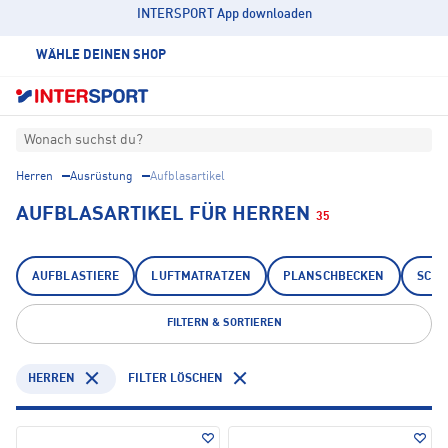
INTERSPORT App downloaden
WÄHLE DEINEN SHOP
Wonach suchst du?
Herren
Ausrüstung
Aufblasartikel
AUFBLASARTIKEL FÜR HERREN
35
AUFBLASTIERE
LUFTMATRATZEN
PLANSCHBECKEN
SCHL
FILTERN & SORTIEREN
HERREN
FILTER LÖSCHEN