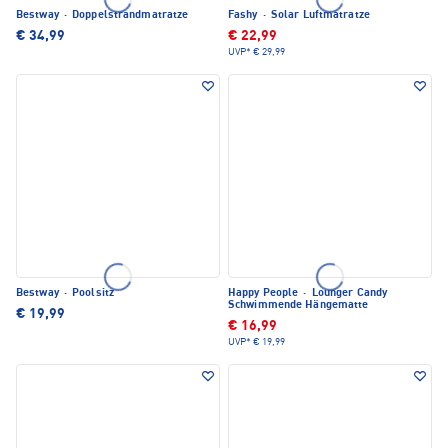
Bestway
·
Doppelstrandmatratze
Fashy
·
Solar Luftmatratze
€ 34,99
€ 22,99
UVP*
€ 29,99
Bestway
·
Poolsitz
Happy People
·
Lounger Candy
Schwimmende Hängematte
€ 19,99
€ 16,99
UVP*
€ 19,99