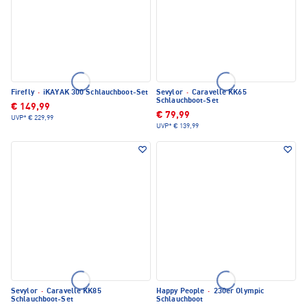
Firefly
·
iKAYAK 300 Schlauchboot-Set
Sevylor
·
Caravelle KK65
Schlauchboot-Set
€ 149,99
€ 79,99
UVP*
€ 229,99
UVP*
€ 139,99
Sevylor
·
Caravelle KK85
Happy People
·
230er Olympic
Schlauchboot-Set
Schlauchboot