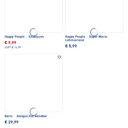
Happy People
·
Sitzkissen
Happy People
·
Super Mario
Luftmatratze
€ 9,99
€ 5,99
UVP*
€ 14,99
Barts
·
Antigua Hut wendbar
€ 29,99