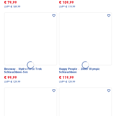
€ 79,99
€ 109,99
UVP*
€ 189,99
UVP*
€ 119,99
Bestway
·
Hydro Force Trek
Happy People
·
260er Olympic
Schlauchboot-Set
Schlauchboot
€ 99,99
€ 119,99
UVP*
€ 129,99
UVP*
€ 129,99