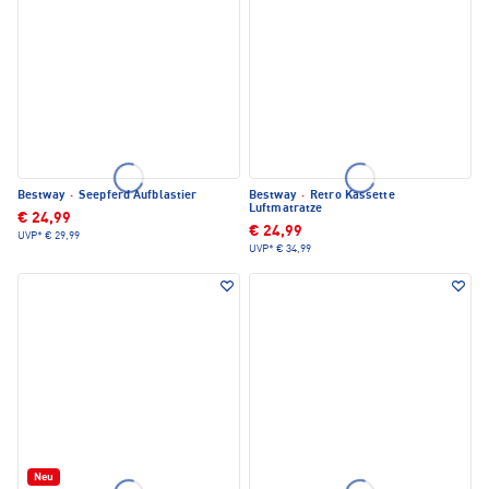
Bestway
·
Seepferd Aufblastier
Bestway
·
Retro Kassette
Luftmatratze
€ 24,99
€ 24,99
UVP*
€ 29,99
UVP*
€ 34,99
Neu