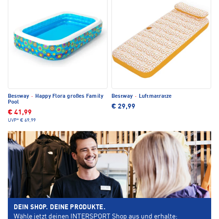
Bestway
·
Happy Flora großes Family
Bestway
·
Luftmatratze
Pool
€ 29,99
€ 41,99
UVP*
€ 69,99
DEIN SHOP. DEINE PRODUKTE.
Wähle jetzt deinen INTERSPORT Shop aus und erhalte: