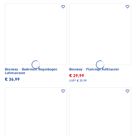
Bestway
·
Badeinsel Regenbogen
Bestway
·
Flamingo Aufblastier
Luftmatratze
€ 29,99
€ 36,99
UVP*
€ 39,99