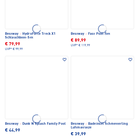
Bestway
·
HydroForce Treck X1
Bestway
·
Fast Pool-Set
Schlauchboot-Set
€ 89,99
€ 79,99
UVP*
€ 119,99
UVP*
€ 99,99
Bestway
·
Dunk N Splash Family Pool
Bestway
·
Badeinsel Schmetterling
Luftmatratze
€ 44,99
€ 39,99