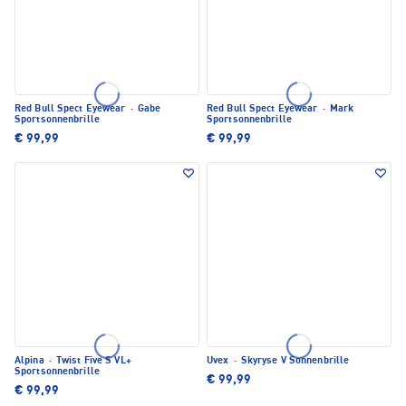
Red Bull Spect Eyewear
·
Gabe
Red Bull Spect Eyewear
·
Mark
Sportsonnenbrille
Sportsonnenbrille
€ 99,99
€ 99,99
Alpina
·
Twist Five S VL+
Uvex
·
Skyryse V Sonnenbrille
Sportsonnenbrille
€ 99,99
€ 99,99