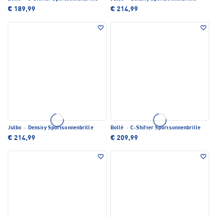
€ 189,99
€ 214,99
Julbo
·
Density Sportsonnenbrille
Bollé
·
C-Shifter Sportsonnenbrille
€ 214,99
€ 209,99