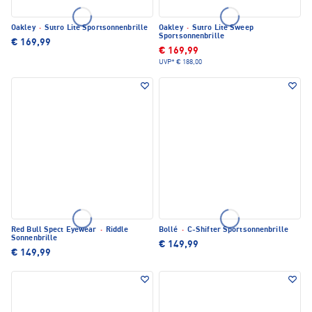
Oakley
·
Sutro Lite Sportsonnenbrille
Oakley
·
Sutro Lite Sweep
Sportsonnenbrille
€ 169,99
€ 169,99
UVP*
€ 188,00
Red Bull Spect Eyewear
·
Riddle
Bollé
·
C-Shifter Sportsonnenbrille
Sonnenbrille
€ 149,99
€ 149,99