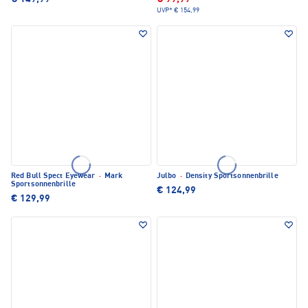
UVP*
€ 154,99
Red Bull Spect Eyewear
·
Mark
Julbo
·
Density Sportsonnenbrille
Sportsonnenbrille
€ 124,99
€ 129,99