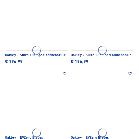
Oakley
·
Sutro Lite Sportsonnenbrille
Oakley
·
Sutro Lite Sportsonnenbrille
€ 196,99
€ 196,99
Oakley
·
EVZero Blades
Oakley
·
EVZero Blades