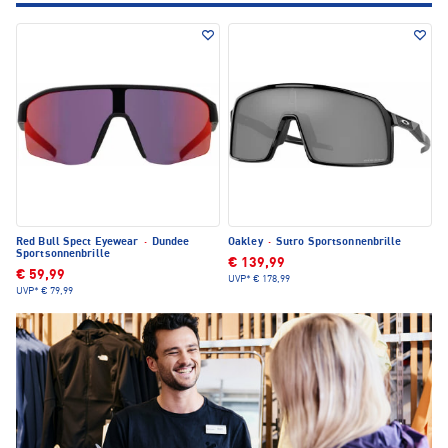
Red Bull Spect Eyewear
·
Dundee
Oakley
·
Sutro Sportsonnenbrille
Sportsonnenbrille
€ 139,99
€ 59,99
UVP*
€ 178,99
UVP*
€ 79,99