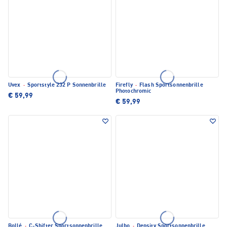
Uvex
·
Sportstyle 232 P Sonnenbrille
Firefly
·
Flash Sportsonnenbrille
Photochromic
€ 59,99
€ 59,99
Bollé
·
C-Shifter Sportsonnenbrille
Julbo
·
Density Sportsonnenbrille