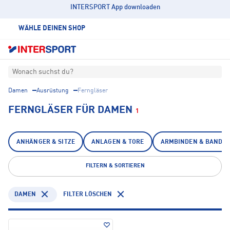
INTERSPORT App downloaden
WÄHLE DEINEN SHOP
Wonach suchst du?
Damen
Ausrüstung
Ferngläser
FERNGLÄSER FÜR DAMEN
1
ANHÄNGER & SITZE
ANLAGEN & TORE
ARMBINDEN & BANDA
FILTERN & SORTIEREN
DAMEN
FILTER LÖSCHEN