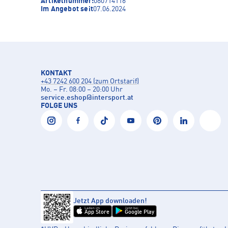
Artikelnummer:
080714116
Im Angebot seit
07.06.2024
KONTAKT
+43 7242 600 204 (zum Ortstarif)
Mo. – Fr. 08:00 – 20:00 Uhr
service.eshop
@
intersport.at
FOLGE UNS
Jetzt App downloaden!
Laden im
Jetzt bei
App Store
Google Play