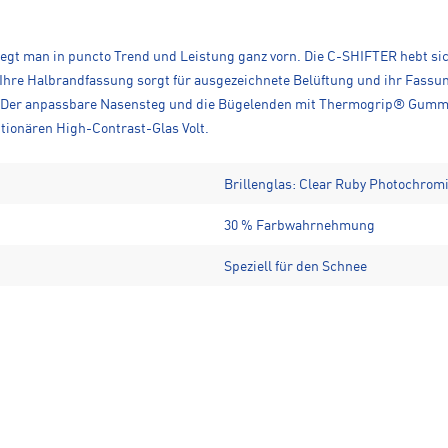
iegt man in puncto Trend und Leistung ganz vorn. Die C-SHIFTER hebt si
Ihre Halbrandfassung sorgt für ausgezeichnete Belüftung und ihr Fassun
st. Der anpassbare Nasensteg und die Bügelenden mit Thermogrip® Gummi
utionären High-Contrast-Glas Volt.
Brillenglas: Clear Ruby Photochromic
30 % Farbwahrnehmung
Speziell für den Schnee