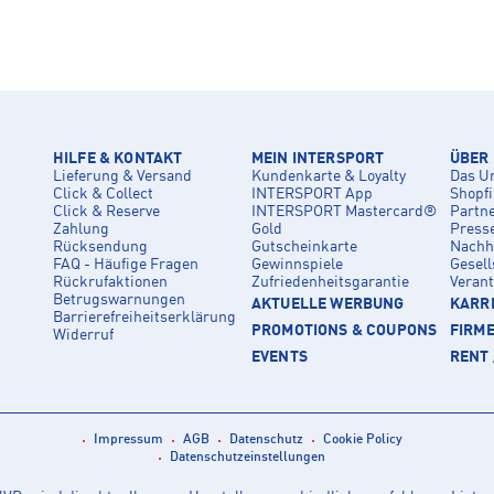
HILFE & KONTAKT
MEIN INTERSPORT
ÜBER
Lieferung & Versand
Kundenkarte & Loyalty
Das U
Click & Collect
INTERSPORT App
Shopf
Click & Reserve
INTERSPORT Mastercard®
Partn
Zahlung
Gold
Press
Rücksendung
Gutscheinkarte
Nachha
FAQ - Häufige Fragen
Gewinnspiele
Gesell
Rückrufaktionen
Zufriedenheitsgarantie
Veran
Betrugswarnungen
AKTUELLE WERBUNG
KARRI
Barrierefreiheitserklärung
PROMOTIONS & COUPONS
FIRM
Widerruf
EVENTS
RENT 
Impressum
AGB
Datenschutz
Cookie Policy
Datenschutzeinstellungen