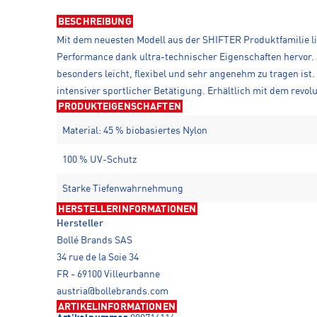
BESCHREIBUNG
Mit dem neuesten Modell aus der SHIFTER Produktfamilie l
Performance dank ultra-technischer Eigenschaften hervor. 
besonders leicht, flexibel und sehr angenehm zu tragen i
intensiver sportlicher Betätigung. Erhältlich mit dem revol
PRODUKTEIGENSCHAFTEN
Material: 45 % biobasiertes Nylon
100 % UV-Schutz
Starke Tiefenwahrnehmung
HERSTELLERINFORMATIONEN
Hersteller
Bollé Brands SAS
34 rue de la Soie 34
FR - 69100 Villeurbanne
austria@bollebrands.com
ARTIKELINFORMATIONEN