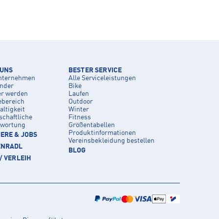
 UNS
BESTER SERVICE
nternehmen
Alle Serviceleistungen
inder
Bike
er werden
Laufen
ebereich
Outdoor
ltigkeit
Winter
schaftliche
Fitness
twortung
Größentabellen
Produktinformationen
ERE & JOBS
Vereinsbekleidung bestellen
ENRADL
BLOG
/ VERLEIH