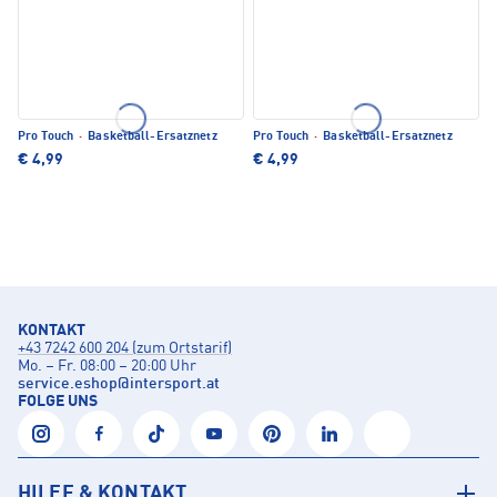
Pro Touch
·
Basketball-Ersatznetz
Pro Touch
·
Basketball-Ersatznetz
€ 4,99
€ 4,99
KONTAKT
+43 7242 600 204 (zum Ortstarif)
Mo. – Fr. 08:00 – 20:00 Uhr
service.eshop
@
intersport.at
FOLGE UNS
HILFE & KONTAKT