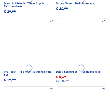
Donic-Schildkröt
·
Team Clip-On
Talbot-Torro
·
Badmintonnetz
Tischtennisnetz
€ 24,99
€ 29,99
Pro Touch
·
Pro 4000 Tischtennisnetz-
Donic-Schildkröt
·
Tischtennisnetz
Set
€ 5,49
€ 19,99
UVP*
€ 6,99