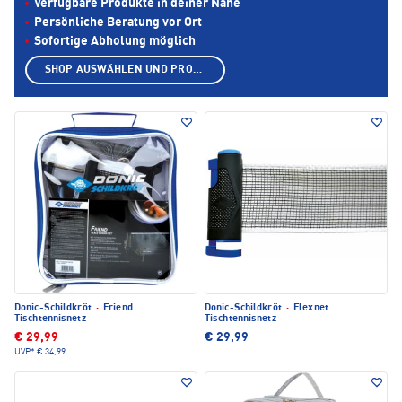
Verfügbare Produkte in deiner Nähe
Persönliche Beratung vor Ort
Sofortige Abholung möglich
SHOP AUSWÄHLEN UND PRODUKTE ANZEIGEN
Donic-Schildkröt
·
Friend
Donic-Schildkröt
·
Flexnet
Tischtennisnetz
Tischtennisnetz
€ 29,99
€ 29,99
UVP*
€ 34,99