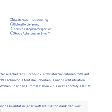
Kostenlose Rücksendung
Schnelle Lieferung
service.eshop
@
intersport.at
Gratis Abholung im Shop**
ter allerbesten Durchblick. Robuster Vollrahmen trifft auf
c® Technologie tönt die Scheiben je nach Lichtsituation
 Wolken über den Himmel ziehen – die uvex sportstyle 806 V
sche Qualität in jeder Wettersituation dank der uvex
g