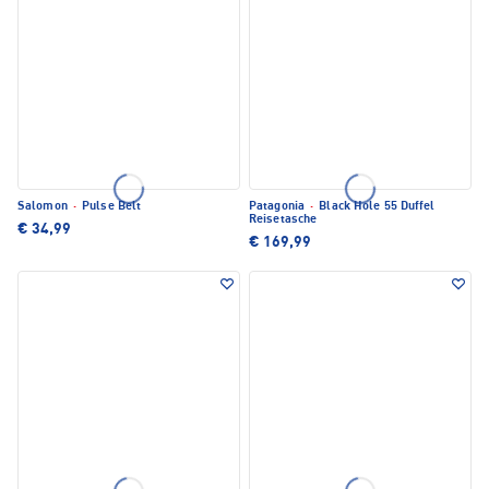
Salomon
·
Pulse Belt
Patagonia
·
Black Hole 55 Duffel
Reisetasche
€ 34,99
€ 169,99