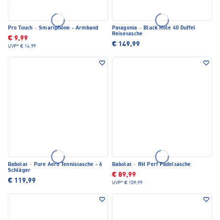
Pro Touch
·
Smartphone - Armband
Patagonia
·
Black Hole 40 Duffel
Reisetasche
€ 9,99
€ 149,99
UVP*
€ 14,99
Babolat
·
Pure Aero Tennistasche - 6
Babolat
·
RH Perf Padeltasche
Schläger
€ 89,99
€ 119,99
UVP*
€ 109,99