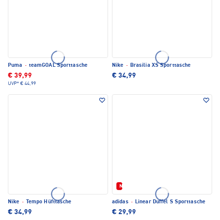
Puma
·
teamGOAL Sporttasche
Nike
·
Brasilia XS Sporttasche
€ 39,99
€ 34,99
UVP*
€ 44,99
Neu
Nike
·
Tempo Hüfttasche
adidas
·
Linear Duffel S Sporttasche
€ 34,99
€ 29,99