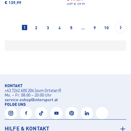
€ 139,99
UVP*
€ 129,99
1
2
3
4
5
...
9
10
KONTAKT
+43 7242 600 204 (zum Ortstarif)
Mo. – Fr. 08:00 – 20:00 Uhr
service.eshop
@
intersport.at
FOLGE UNS
HILFE & KONTAKT