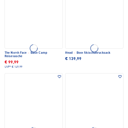
The North Face
·
Base Camp
Head
·
Boot Skischuhrucksack
Reisetasche
€ 139,99
€ 99,99
UVP*
€ 149,99