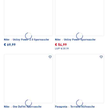
Nike
·
Utility Power 2.0 Sporttasche
Nike
·
Utility Power Sporttasche
€ 69,99
€ 54,99
UVP*
€ 59,99
Nike
·
One Duffel Sporttasche
Patagonia
·
Terravia Hüfttasche