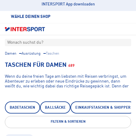
INTERSPORT App downloaden
WÄHLE DEINEN SHOP
Wonach suchst du?
Damen
Ausrüstung
Taschen
TASCHEN FÜR DAMEN
689
Wenn du deine freien Tage am liebsten mit Reisen verbringst, um
Abenteuer zu erleben oder neue Eindrücke zu gewinnen, dann
weißt du, wie wichtig dabei das richtige Reisegepäck ist. Denn der
Spaß am Reisen oder beim Sport schwindet schnell, wenn das
Gepäck oder die Sportausrüstung nicht ordentlich in die dafür
passenden Rucksäcke oder Sporttaschen verstaut werden können.
INTERSPORT bietet dir für jede Aktivität innovative Rucksäcke und
BADETASCHEN
BALLSÄCKE
EINKAUFSTASCHEN & SHOPPER
Reisetaschen, die qualitativ hochwertig sind und dir den
größtmöglichen Komfort bieten. Neben ansprechenden Designs
und hoher Funktionalität kann auch das gute Preis-Leistungs-
FILTERN & SORTIEREN
Verhältnis bei INTERSPORT überzeugen.