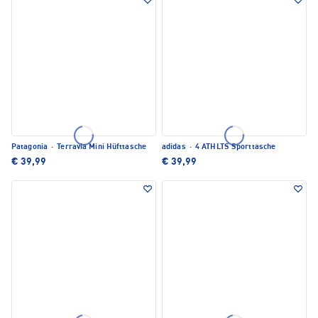
Patagonia
·
Terravia Mini Hüfttasche
adidas
·
4 ATHLTS Sporttasche
€ 39,99
€ 39,99