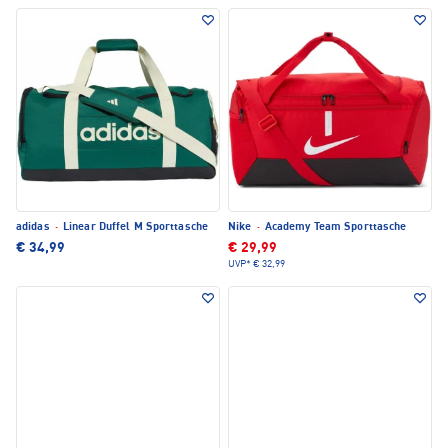
adidas
·
Linear Duffel M Sporttasche
Nike
·
Academy Team Sporttasche
€ 34,99
€ 29,99
UVP*
€ 32,99