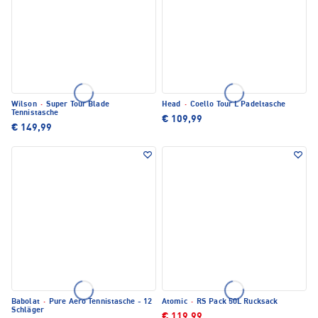
Wilson
·
Super Tour Blade
Head
·
Coello Tour L Padeltasche
Tennistasche
€ 109,99
€ 149,99
Babolat
·
Pure Aero Tennistasche - 12
Atomic
·
RS Pack 50L Rucksack
Schläger
€ 119,99