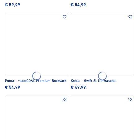
€ 59,99
€ 54,99
Puma
·
teamGOAL Premium Rucksack
Kohla
·
Swift 5L Hüfttasche
€ 54,99
€ 49,99