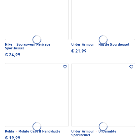
Nike
·
Sportswear Heritage
Under Armour
·
Hustle Sportbeutel
Sportbeutel
€ 21,99
€ 24,99
Kohla
·
Mobile Case II Handyhülle
Under Armour
·
Undeniable
Sportbeutel
€ 19,99