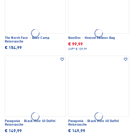
The North Face
·
Base Camp
BootDoc
·
Heated Skiboot Bag
Reisetasche
€ 99,99
€ 154,99
UVP*
€ 139,99
Patagonia
·
Black Hole 40 Duffel
Patagonia
·
Black Hole 40 Duffel
Reisetasche
Reisetasche
€ 149,99
€ 149,99