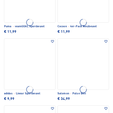
Puma
·
teamGOAL Sportbeutel
Cocoon
·
4er-Pack Netzbeutel
€ 11,99
€ 11,99
adidas
·
Linear Sportbeutel
Salomon
·
Pulse Belt
€ 9,99
€ 34,99