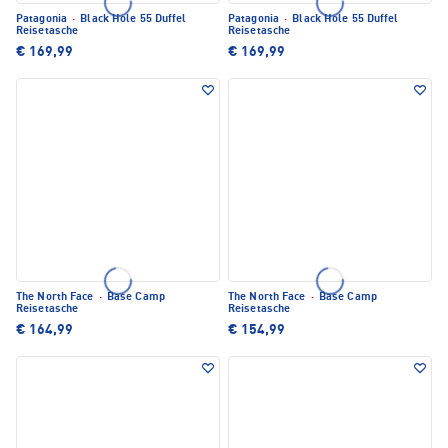
Patagonia
·
Black Hole 55 Duffel
Patagonia
·
Black Hole 55 Duffel
Reisetasche
Reisetasche
€ 169,99
€ 169,99
The North Face
·
Base Camp
The North Face
·
Base Camp
Reisetasche
Reisetasche
€ 164,99
€ 154,99