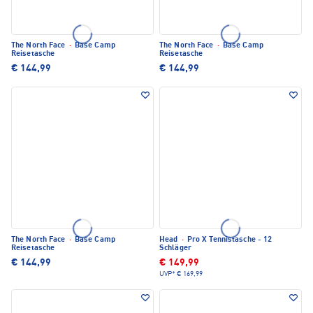
The North Face
·
Base Camp
The North Face
·
Base Camp
Reisetasche
Reisetasche
€ 144,99
€ 144,99
The North Face
·
Base Camp
Head
·
Pro X Tennistasche - 12
Reisetasche
Schläger
€ 144,99
€ 149,99
UVP*
€ 169,99