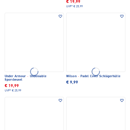
€ 19,99
UVP*
€ 25,99
Under Armour
·
Undeniable
Wilson
·
Padel Cover Schlägerhülle
Sportbeutel
€ 9,99
€ 19,99
UVP*
€ 25,99