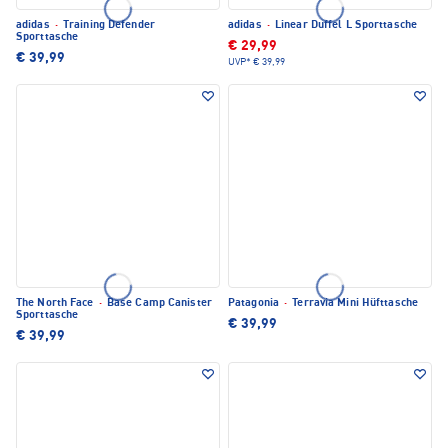
adidas
·
Training Defender
adidas
·
Linear Duffel L Sporttasche
Sporttasche
€ 29,99
€ 39,99
UVP*
€ 39,99
The North Face
·
Base Camp Canister
Patagonia
·
Terravia Mini Hüfttasche
Sporttasche
€ 39,99
€ 39,99