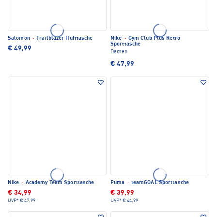
Salomon
·
Trailblazer Hüfttasche
Nike
·
Gym Club Plus Retro
Sporttasche
€ 49,99
Damen
€ 47,99
Nike
·
Academy Team Sporttasche
Puma
·
teamGOAL Sporttasche
€ 34,99
€ 39,99
UVP*
€ 47,99
UVP*
€ 44,99