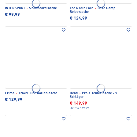
INTERSPORT
·
Snowboardtasche
The North Face
·
Base Camp
Reisetasche
€ 99,99
€ 124,99
Erima
·
Travel Line Rollentasche
Head
·
Pro X Tennistasche - 9
Schläger
€ 129,99
€ 149,99
UVP*
€ 169,99