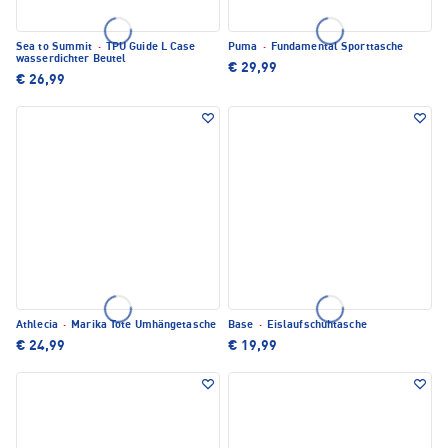
Sea to Summit
·
TPU Guide L Case
Puma
·
Fundamental Sporttasche
wasserdichter Beutel
€ 29,99
€ 26,99
Athlecia
·
Marika Tote Umhängetasche
Base
·
Eislaufschuhtasche
€ 24,99
€ 19,99