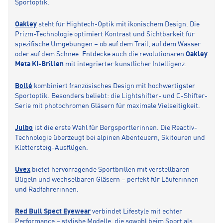
Sportoptik.
Oakley
steht für Hightech-Optik mit ikonischem Design. Die
Prizm-Technologie optimiert Kontrast und Sichtbarkeit für
spezifische Umgebungen – ob auf dem Trail, auf dem Wasser
oder auf dem Schnee. Entdecke auch die revolutionären
Oakley
Meta KI-Brillen
mit integrierter künstlicher Intelligenz.
Bollé
kombiniert französisches Design mit hochwertigster
Sportoptik. Besonders beliebt: die Lightshifter- und C-Shifter-
Serie mit photochromen Gläsern für maximale Vielseitigkeit.
Julbo
ist die erste Wahl für Bergsportlerinnen. Die Reactiv-
Technologie überzeugt bei alpinen Abenteuern, Skitouren und
Klettersteig-Ausflügen.
Uvex
bietet hervorragende Sportbrillen mit verstellbaren
Bügeln und wechselbaren Gläsern – perfekt für Läuferinnen
und Radfahrerinnen.
Red Bull Spect Eyewear
verbindet Lifestyle mit echter
Performance – stylishe Modelle, die sowohl beim Sport als