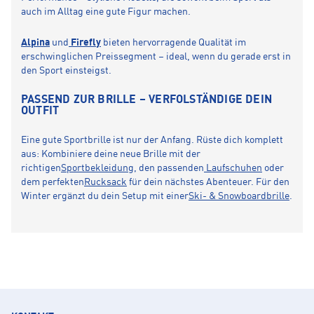
auch im Alltag eine gute Figur machen.
Alpina
und
Firefly
bieten hervorragende Qualität im
erschwinglichen Preissegment – ideal, wenn du gerade erst in
den Sport einsteigst.
PASSEND ZUR BRILLE – VERFOLSTÄNDIGE DEIN
OUTFIT
Eine gute Sportbrille ist nur der Anfang. Rüste dich komplett
aus: Kombiniere deine neue Brille mit der
richtigen
Sportbekleidung
, den passenden
Laufschuhen
oder
dem perfekten
Rucksack
für dein nächstes Abenteuer. Für den
Winter ergänzt du dein Setup mit einer
Ski- & Snowboardbrille
.