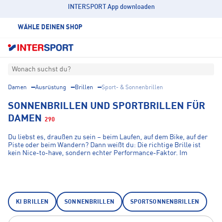
INTERSPORT App downloaden
WÄHLE DEINEN SHOP
Wonach suchst du?
Damen
Ausrüstung
Brillen
Sport- & Sonnenbrillen
SONNENBRILLEN UND SPORTBRILLEN FÜR
DAMEN
290
Du liebst es, draußen zu sein – beim Laufen, auf dem Bike, auf der
Piste oder beim Wandern? Dann weißt du: Die richtige Brille ist
kein Nice-to-have, sondern echter Performance-Faktor. Im
INTERSPORT Onlineshop findest du über Sport- und Sonnenbrillen
für Damen, von der smarten Einstiegsbrille bis zur technisch
ausgereiften Hochleistungsoptik – von Top-Marken, zu fairen
Preisen.
KI BRILLEN
SONNENBRILLEN
SPORTSONNENBRILLEN