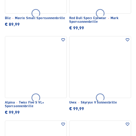
Bliz
·
Matrix Small Sportsonnenbrille
Red Bull Spect Eyewear
·
Mark
Sportsonnenbrille
€ 89,99
€ 99,99
Alpina
·
Twist Five S VL+
Uvex
·
Skyryse V Sonnenbrille
Sportsonnenbrille
€ 99,99
€ 99,99