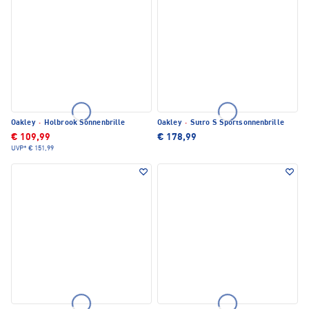
Oakley
·
Holbrook Sonnenbrille
Oakley
·
Sutro S Sportsonnenbrille
€ 109,99
€ 178,99
UVP*
€ 151,99