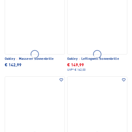
Oakley
·
Masseter Sonnenbrille
Oakley
·
Leffingwell Sonnenbrille
€ 142,99
€ 149,99
UVP*
€ 162,00