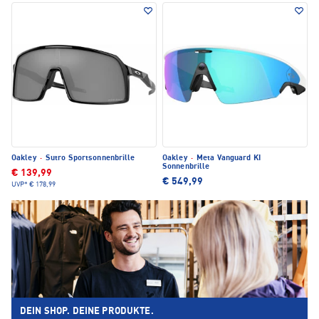
Oakley
·
Sutro Sportsonnenbrille
Oakley
·
Meta Vanguard KI
Sonnenbrille
€ 139,99
€ 549,99
UVP*
€ 178,99
DEIN SHOP. DEINE PRODUKTE.