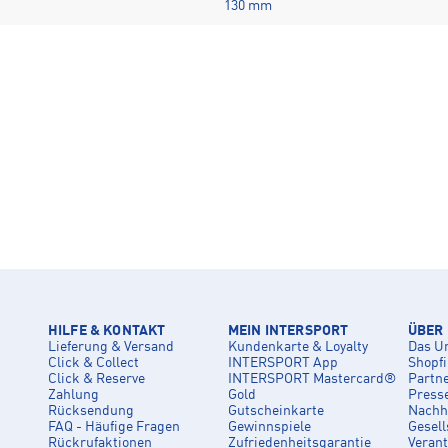
130 mm
HILFE & KONTAKT
MEIN INTERSPORT
ÜBER
Lieferung & Versand
Kundenkarte & Loyalty
Das U
Click & Collect
INTERSPORT App
Shopf
Click & Reserve
INTERSPORT Mastercard®
Partn
Zahlung
Gold
Press
Rücksendung
Gutscheinkarte
Nachha
FAQ - Häufige Fragen
Gewinnspiele
Gesell
Rückrufaktionen
Zufriedenheitsgarantie
Veran