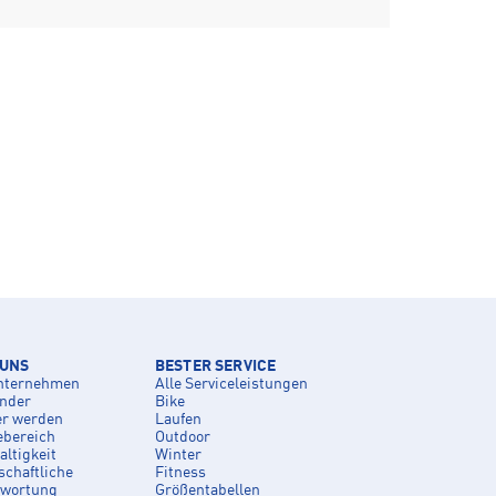
 UNS
BESTER SERVICE
nternehmen
Alle Serviceleistungen
inder
Bike
er werden
Laufen
ebereich
Outdoor
ltigkeit
Winter
schaftliche
Fitness
twortung
Größentabellen