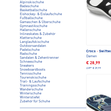
Alpinskischuhe
Badeschuhe
Basketballschuhe
Eishockey- & Eislaufschuhe
Fußballschuhe
Gamaschen & Überschuhe
Gymnastikschuhe
Hallenschuhe
Inlineskates & Zubehör
Kletterschuhe
Langlaufskischuhe
Outdoorsandalen
Padelschuhe
Crocs
·
Swiftw
Radschuhe
Damen
Sandalen & Zehentrenner
Schneeschuhe
€ 28,99
Sneakers
UVP*
€ 39,99
Snowboardboots
Tennisschuhe
Tourenskischuhe
Trail- & Laufschuhe
Trainingsschuhe
Wanderschuhe
Winterschuhe
Winterstiefel
Zubehör für Schuhe