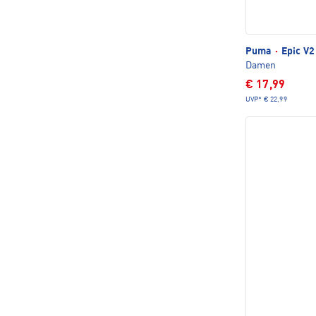
Puma
·
Epic V2
Damen
€ 17,99
UVP*
€ 22,99