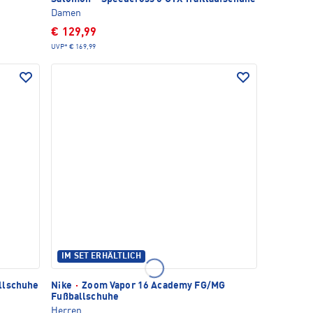
Damen
€ 129,99
UVP*
€ 169,99
IM SET ERHÄLTLICH
llschuhe
Nike
·
Zoom Vapor 16 Academy FG/MG
Fußballschuhe
Herren