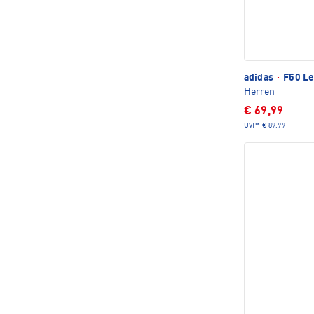
adidas
·
F50 Le
Herren
€ 69,99
UVP*
€ 89,99