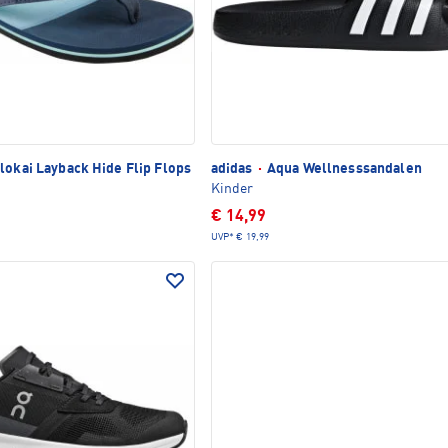
okai Layback Hide Flip Flops
adidas
·
Aqua Wellnesssandalen
Kinder
€ 14,99
UVP*
€ 19,99