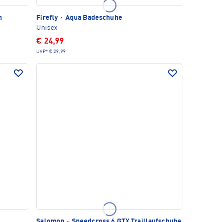
n
Firefly
·
Aqua Badeschuhe
Unisex
€ 24,99
UVP*
€ 29,99
Salomon
·
Speedcross 6 GTX Traillaufschuhe