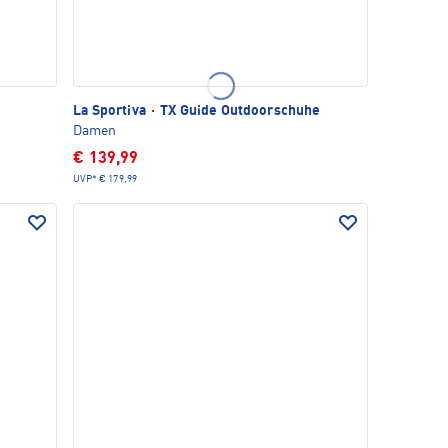
La Sportiva
·
TX Guide Outdoorschuhe
Damen
€ 139,99
UVP*
€ 179,99