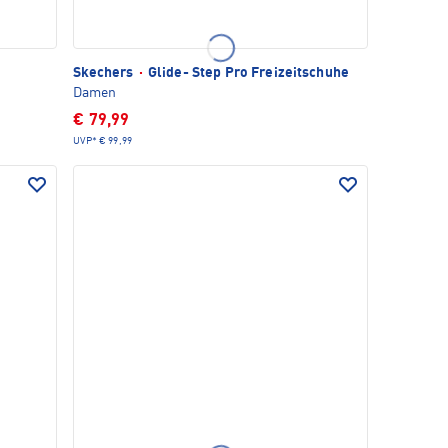
Skechers
·
Glide- Step Pro Freizeitschuhe
Damen
€ 79,99
UVP*
€ 99,99