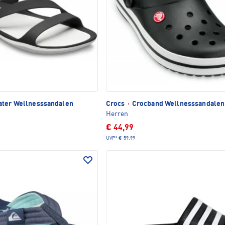
ater Wellnesssandalen
Crocs
·
Crocband Wellnesssandalen
Herren
€ 44,99
UVP*
€ 59,99