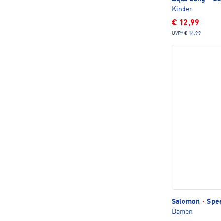
Kinder
€ 12,99
UVP*
€ 14,99
Salomon
·
Spee
Damen