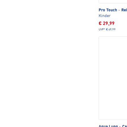
Pro Touch
·
Reb
Kinder
€ 29,99
UVP*
€ 49,99
Aqua Lung
·
Ca