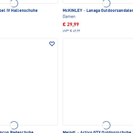
el IV Hallenschuhe
McKINLEY
·
Lanaga Outdoorsandale
Damen
€ 29,99
UVP*
€ 49,99
ncun Badeschuhe
Meindl
·
Activo GTX Outdoorschuhe