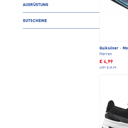
AUSRÜSTUNG
GUTSCHEINE
Quiksilver
·
Mol
Herren
€ 4,99
UVP*
€ 39,99