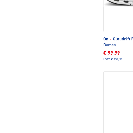
On
·
Cloudrift 
Damen
€ 99,99
UVP*
€ 159,99