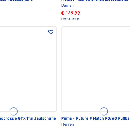
Damen
€ 149,99
UVP*
€ 179,99
dcross 6 GTX Traillaufschuhe
Puma
·
Future 9 Match FG/AG Fußba
Herren