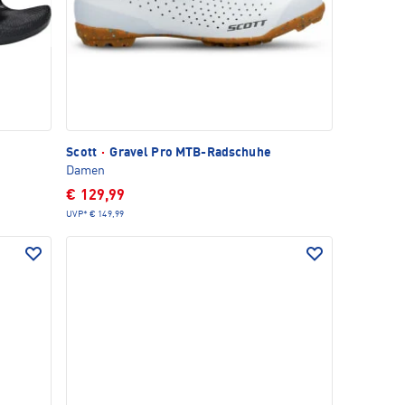
Scott
·
Gravel Pro MTB-Radschuhe
Damen
€ 129,99
UVP*
€ 149,99