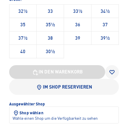
32½
33
33½
34½
35
35½
36
37
37½
38
39
39½
40
30½
IN DEN WARENKORB
IM SHOP RESERVIEREN
Ausgewählter Shop
Shop wählen
Wähle einen Shop um die Verfügbarkeit zu sehen