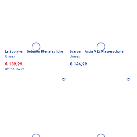
La Sportiva
·
Solution Kletterschuhe
Scarpa
·
Arpia V LV Kletterschuhe
Unisex
Unisex
€ 139,99
€ 144,99
UVP*
€ 164,99