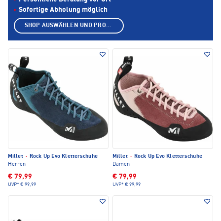
Sofortige Abholung möglich
SHOP AUSWÄHLEN UND PRODUKTE ANZEIGEN
Millet
·
Rock Up Evo Kletterschuhe
Millet
·
Rock Up Evo Kletterschuhe
Herren
Damen
€ 79,99
€ 79,99
UVP*
€ 99,99
UVP*
€ 99,99