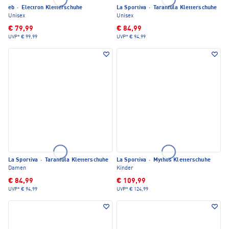
eb
·
Electron Kletterschuhe
La Sportiva
·
Tarantula Kletterschuhe
Unisex
Unisex
€ 79,99
€ 84,99
UVP*
€ 99,99
UVP*
€ 94,99
La Sportiva
·
Tarantula Kletterschuhe
La Sportiva
·
Mythos Kletterschuhe
Damen
Kinder
€ 84,99
€ 109,99
UVP*
€ 94,99
UVP*
€ 124,99