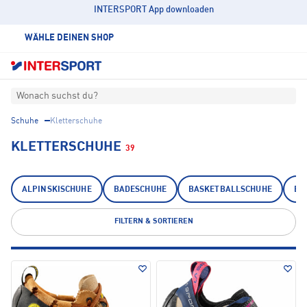
INTERSPORT App downloaden
WÄHLE DEINEN SHOP
Wonach suchst du?
Schuhe
Kletterschuhe
KLETTERSCHUHE
39
ALPINSKISCHUHE
BADESCHUHE
BASKETBALLSCHUHE
EI
FILTERN & SORTIEREN