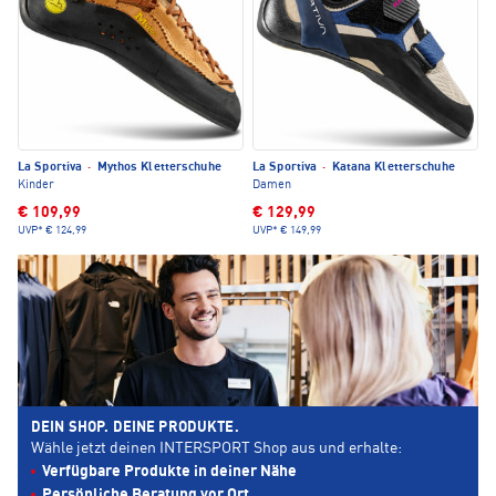
La Sportiva
·
Mythos Kletterschuhe
La Sportiva
·
Katana Kletterschuhe
Kinder
Damen
€ 109,99
€ 129,99
UVP*
€ 124,99
UVP*
€ 149,99
DEIN SHOP. DEINE PRODUKTE.
Wähle jetzt deinen INTERSPORT Shop aus und erhalte:
Verfügbare Produkte in deiner Nähe
Persönliche Beratung vor Ort