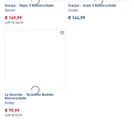
Scarpa
·
Vapor V Kletterschuhe
Scarpa
·
Arpia V Kletterschuhe
Damen
Unisex
€ 149,99
€ 144,99
UVP*
€ 164,99
La Sportiva
·
Tarantula Boulder
Kletterschuhe
Kinder
€ 79,99
UVP*
€ 99,99