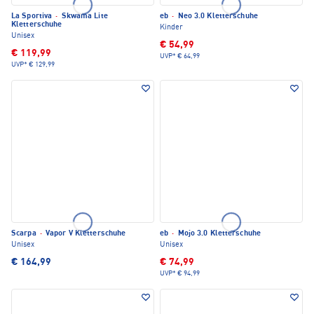
La Sportiva
·
Skwama Lite
eb
·
Neo 3.0 Kletterschuhe
Kletterschuhe
Kinder
Unisex
€ 54,99
€ 119,99
UVP*
€ 64,99
UVP*
€ 129,99
Scarpa
·
Vapor V Kletterschuhe
eb
·
Mojo 3.0 Kletterschuhe
Unisex
Unisex
€ 164,99
€ 74,99
UVP*
€ 94,99