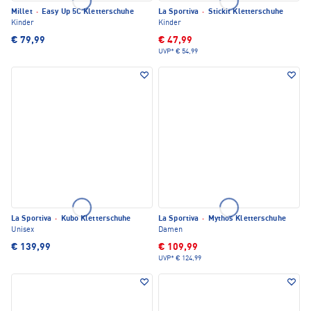
Millet
·
Easy Up 5C Kletterschuhe
La Sportiva
·
Stickit Kletterschuhe
Kinder
Kinder
€ 79,99
€ 47,99
UVP*
€ 54,99
La Sportiva
·
Kubo Kletterschuhe
La Sportiva
·
Mythos Kletterschuhe
Unisex
Damen
€ 139,99
€ 109,99
UVP*
€ 124,99