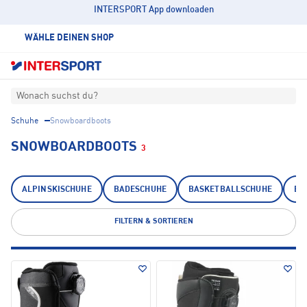
INTERSPORT App downloaden
WÄHLE DEINEN SHOP
Wonach suchst du?
Schuhe
Snowboardboots
SNOWBOARDBOOTS
3
ALPINSKISCHUHE
BADESCHUHE
BASKETBALLSCHUHE
EI
FILTERN & SORTIEREN