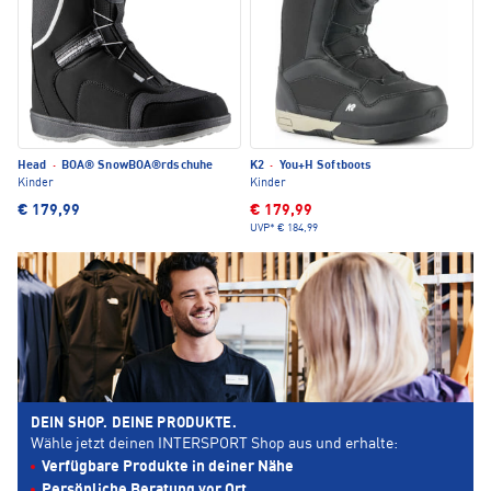
Head
·
BOA® SnowBOA®rdschuhe
K2
·
You+H Softboots
Kinder
Kinder
€ 179,99
€ 179,99
UVP*
€ 184,99
DEIN SHOP. DEINE PRODUKTE.
Wähle jetzt deinen INTERSPORT Shop aus und erhalte:
Verfügbare Produkte in deiner Nähe
Persönliche Beratung vor Ort