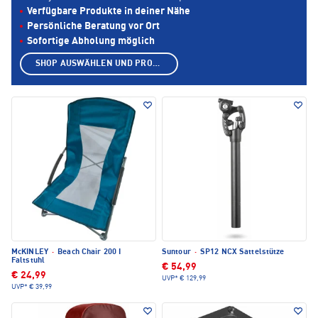
Verfügbare Produkte in deiner Nähe
Persönliche Beratung vor Ort
Sofortige Abholung möglich
SHOP AUSWÄHLEN UND PRODUKTE ANZEIGEN
McKINLEY
·
Beach Chair 200 I
Suntour
·
SP12 NCX Sattelstütze
Faltstuhl
€ 54,99
€ 24,99
UVP*
€ 129,99
UVP*
€ 39,99