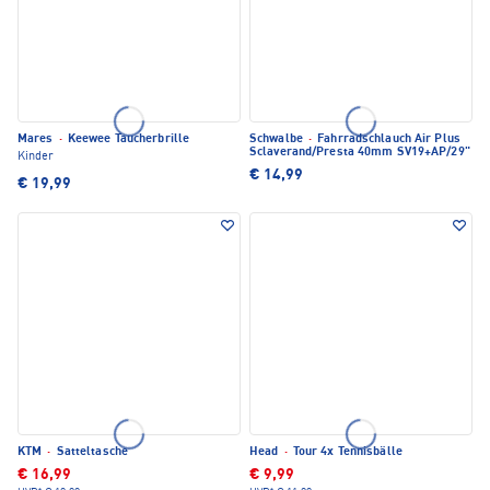
Mares
·
Keewee Taucherbrille
Schwalbe
·
Fahrradschlauch Air Plus
Sclaverand/Presta 40mm SV19+AP/29"
Kinder
€ 14,99
€ 19,99
KTM
·
Satteltasche
Head
·
Tour 4x Tennisbälle
€ 16,99
€ 9,99