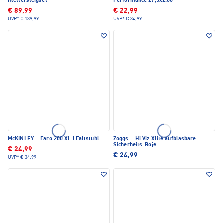
Klettersteigset
Performance 27,5x2.60
€ 89,99
€ 22,99
UVP*
€ 139,99
UVP*
€ 34,99
McKINLEY
·
Faro 200 XL I Faltstuhl
Zoggs
·
Hi Viz Xlite aufblasbare
Sicherheits-Boje
€ 24,99
€ 24,99
UVP*
€ 34,99