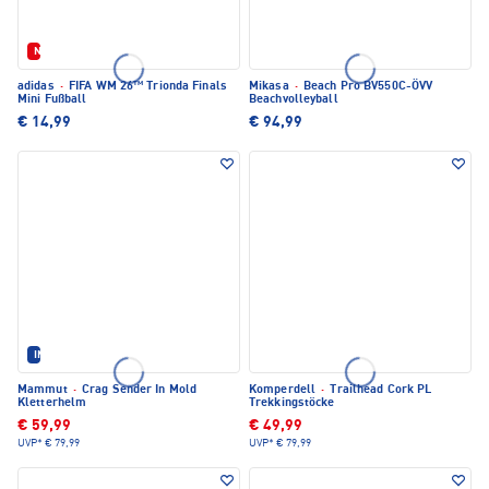
Neu
adidas
·
FIFA WM 26™ Trionda Finals
Mikasa
·
Beach Pro BV550C-ÖVV
Mini Fußball
Beachvolleyball
€ 14,99
€ 94,99
IM SET ERHÄLTLICH
Mammut
·
Crag Sender In Mold
Komperdell
·
Trailhead Cork PL
Kletterhelm
Trekkingstöcke
€ 59,99
€ 49,99
UVP*
€ 79,99
UVP*
€ 79,99