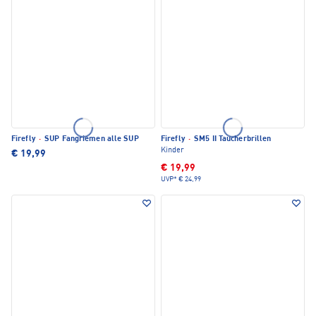
Firefly
·
SUP Fangriemen alle SUP
Firefly
·
SM5 II Taucherbrillen
Kinder
€ 19,99
€ 19,99
UVP*
€ 24,99