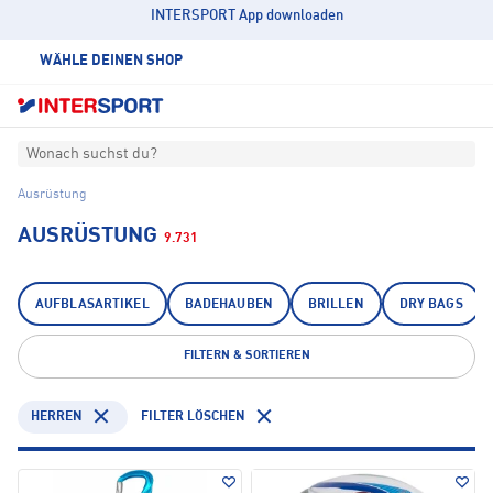
INTERSPORT App downloaden
WÄHLE DEINEN SHOP
Wonach suchst du?
Ausrüstung
AUSRÜSTUNG
9.731
AUFBLASARTIKEL
BADEHAUBEN
BRILLEN
DRY BAGS
FILTERN & SORTIEREN
HERREN
FILTER LÖSCHEN