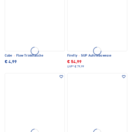
Cube
·
Flow Trinkflasche
Firefly
·
SUP Auftriebsweste
€ 4,99
€ 54,99
UVP*
€ 79,99