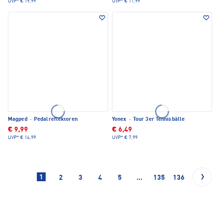
UVP*
€ 19,99
UVP*
€ 11,99
Magped
·
Pedalreflektoren
Yonex
·
Tour 3er Tennisbälle
€ 9,99
€ 6,49
UVP*
€ 14,99
UVP*
€ 7,99
1
2
3
4
5
...
135
136