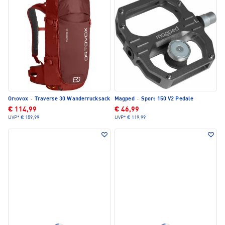
Ortovox
·
Traverse 30 Wanderrucksack
Magped
·
Sport 150 V2 Pedale
€ 114,99
€ 46,99
UVP*
€ 159,99
UVP*
€ 119,99