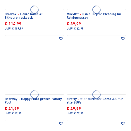
Ortovox
·
Haute Route 40
Muc-Off
·
8 in 1 Bicycle Cleaning Kit
Skitourenrucksack
Reinigungsset
€ 114,99
€ 39,99
UVP*
€ 189,99
UVP*
€ 62,99
Bestway
·
Happy Flora großes Family
Firefly
·
SUP Rucksack Como 300 für
Pool
alle SUPs
€ 41,99
€ 49,99
UVP*
€ 69,99
UVP*
€ 59,99