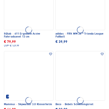
SQlab
·
611 Ergowave Active
adidas
·
FIFA WM 26™ Trionda League
Fahrradsattel 13 cm
Fußball
€ 79,99
€ 39,99
UVP*
€ 149,99
IM SET ERHÄLTLICH
Mammut
·
Skywalker 3.0 Kletterhelm
Beco
·
Bebelt Schwimmgürtel