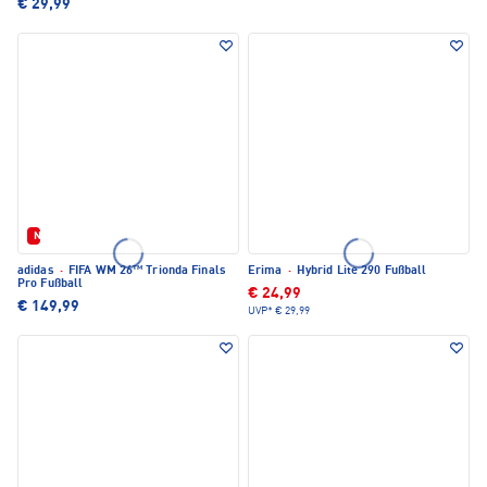
€ 29,99
Neu
adidas
·
FIFA WM 26™ Trionda Finals
Erima
·
Hybrid Lite 290 Fußball
Pro Fußball
€ 24,99
€ 149,99
UVP*
€ 29,99