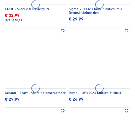
LACD
·
Start 2.0 Klettergurt
Sigma
·
Blaze Flash Rücklicht mit
Bremslichtfunktion
€ 32,99
€ 29,99
UVP*
€ 54,99
Cocoon
·
Travel Sheet Reiseschlafsack
Puma
·
ÖFB 2026 Culture Fußball
€ 29,99
€ 24,99