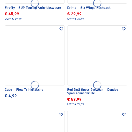
Firefly
·
SUP Touring Auftriebsweste
Erima
·
Six Wings Rucksack
€ 45,99
€ 29,99
UVP*
€ 89,99
UVP*
€ 34,99
Cube
·
Flow Trinkflasche
Red Bull Spect Eyewear
·
Dundee
Sportsonnenbrille
€ 4,99
€ 59,99
UVP*
€ 79,99