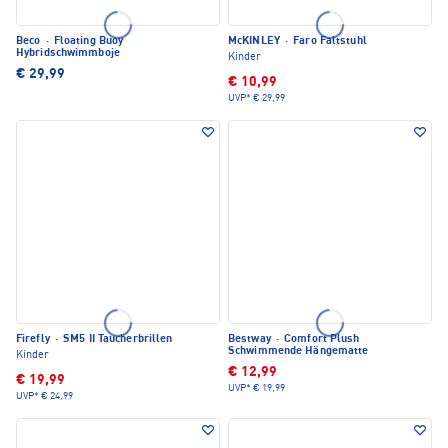
Beco
·
Floating Buoy
McKINLEY
·
Faro Faltstuhl
Hybridschwimmboje
Kinder
€ 29,99
€ 10,99
UVP*
€ 29,99
Firefly
·
SM5 II Taucherbrillen
Bestway
·
Comfort Plush
Schwimmende Hängematte
Kinder
€ 12,99
€ 19,99
UVP*
€ 19,99
UVP*
€ 24,99