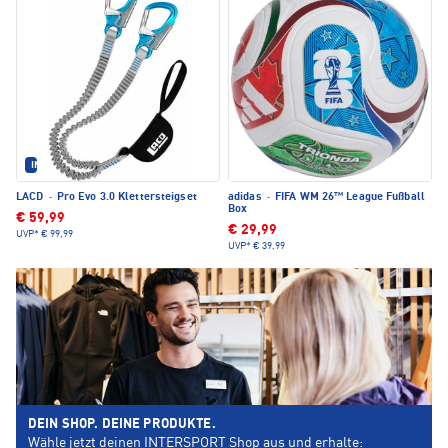
IM SET ERHÄLTLICH
LACD
·
Pro Evo 3.0 Klettersteigset
adidas
·
FIFA WM 26™ League Fußball
Box
€ 59,99
€ 29,99
UVP*
€ 99,99
UVP*
€ 39,99
DEIN SHOP. DEINE PRODUKTE.
Wähle jetzt deinen INTERSPORT Shop aus und erhalte: