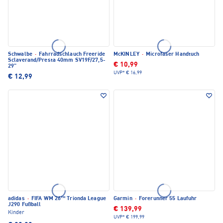
Schwalbe
·
Fahrradschlauch Freeride
McKINLEY
·
Microfaser Handtuch
Sclaverand/Presta 40mm SV19F/27,5-
€ 10,99
29"
UVP*
€ 16,99
€ 12,99
adidas
·
FIFA WM 26™ Trionda League
Garmin
·
Forerunner 55 Laufuhr
J290 Fußball
€ 139,99
Kinder
UVP*
€ 199,99