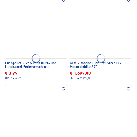
Energetics
·
2er-Pack Kurz- und
KTM
·
Macina Ride 591 Street E-
Langhantel Federverschluss
Mountainbike 29"
€ 3,99
€ 1.699,00
UVP*
€ 4,99
UVP*
€ 2.999,00