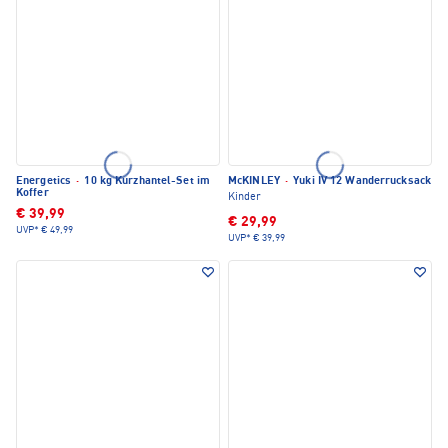
Energetics
·
10 kg Kurzhantel-Set im
McKINLEY
·
Yuki IV 12 Wanderrucksack
Koffer
Kinder
€ 39,99
€ 29,99
UVP*
€ 49,99
UVP*
€ 39,99