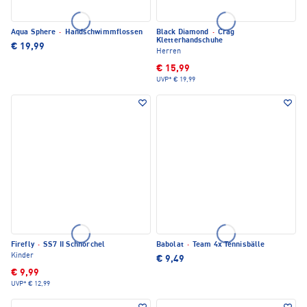
Aqua Sphere
·
Handschwimmflossen
Black Diamond
·
Crag
Kletterhandschuhe
€ 19,99
Herren
€ 15,99
UVP*
€ 19,99
Firefly
·
SS7 II Schnorchel
Babolat
·
Team 4x Tennisbälle
Kinder
€ 9,49
€ 9,99
UVP*
€ 12,99