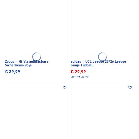
Zoggs
·
Hi-Viz aufblasbare
adidas
·
UCL League 25/26 League
Sicherheits-Boje
Stage Fußball
€ 39,99
€ 29,99
UVP*
€ 39,99