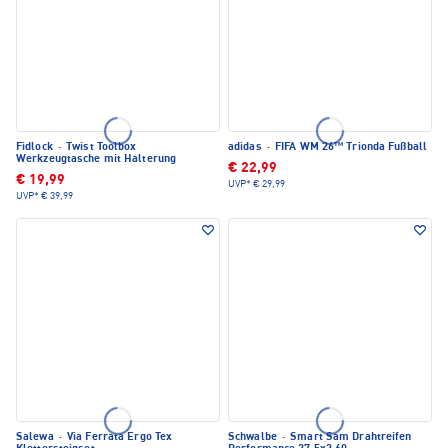
Fidlock
·
Twist Toolbox
adidas
·
FIFA WM 26™ Trionda Fußball
Werkzeugtasche mit Halterung
€ 22,99
€ 19,99
UVP*
€ 29,99
UVP*
€ 39,99
Salewa
·
Via Ferrata Ergo Tex
Schwalbe
·
Smart Sam Drahtreifen