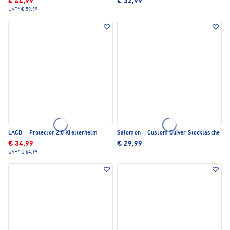
€ 44,99
€ 32,99
UVP*
€ 59,99
LACD
·
Protector 2.0 Kletterhelm
Salomon
·
Custom Quiver Stocktasche
€ 34,99
€ 29,99
UVP*
€ 54,99