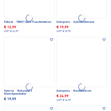
Fidlock
·
TWIST Base Flaschenhalter
Energetics
·
Gymnastikmatte
€ 12,99
€ 19,99
UVP*
€ 24,99
UVP*
€ 29,99
Syncros
·
Kickstand 2
Energetics
·
Kurzhantelset
Hinterbauständer
€ 24,99
€ 19,99
UVP*
€ 34,99