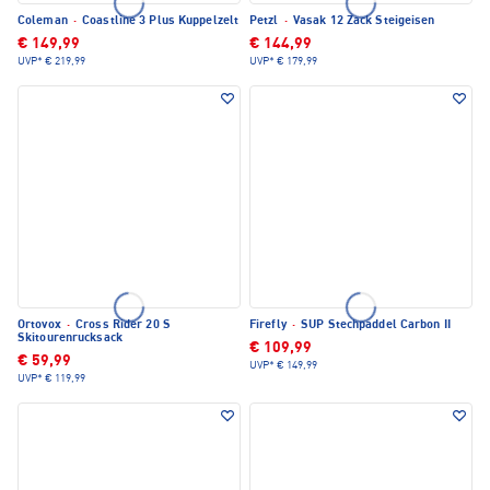
Coleman
·
Coastline 3 Plus Kuppelzelt
Petzl
·
Vasak 12 Zack Steigeisen
€ 149,99
€ 144,99
UVP*
€ 219,99
UVP*
€ 179,99
Ortovox
·
Cross Rider 20 S
Firefly
·
SUP Stechpaddel Carbon II
Skitourenrucksack
€ 109,99
€ 59,99
UVP*
€ 149,99
UVP*
€ 119,99