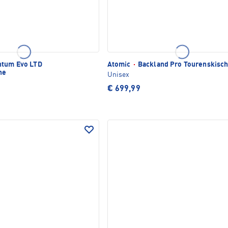
tum Evo LTD
Atomic
·
Backland Pro Tourenskisc
he
Unisex
€ 699,99