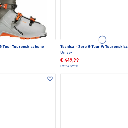
G Tour Tourenskischuhe
Tecnica
·
Zero G Tour W Tourenskis
Unisex
€ 449,99
UVP*
€ 569,99