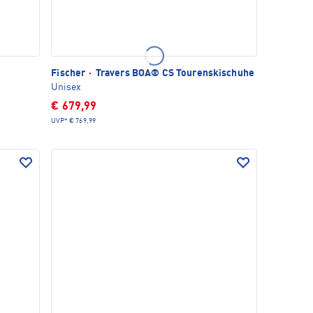
Fischer
·
Travers BOA® CS Tourenskischuhe
Unisex
€ 679,99
UVP*
€ 769,99