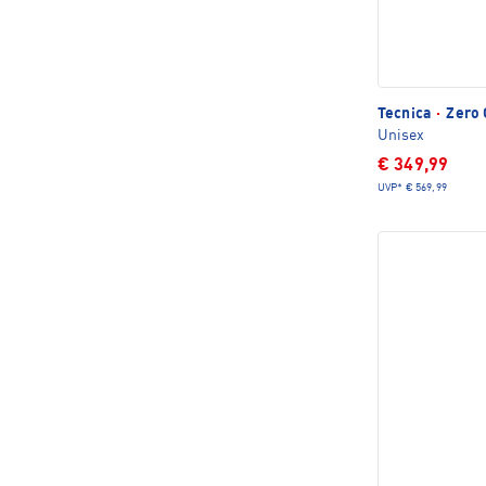
Tecnica
·
Zero 
Unisex
€ 349,99
UVP*
€ 569,99