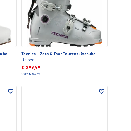
huhe
Tecnica
·
Zero G Tour Tourenskischuhe
Unisex
€ 399,99
UVP*
€ 569,99