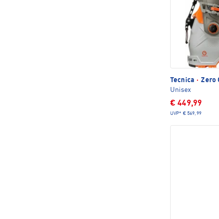
Tecnica
·
Zero 
Unisex
€ 449,99
UVP*
€ 569,99