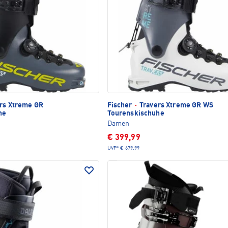
rs Xtreme GR
Fischer
·
Travers Xtreme GR WS
he
Tourenskischuhe
Damen
€ 399,99
UVP*
€ 679,99