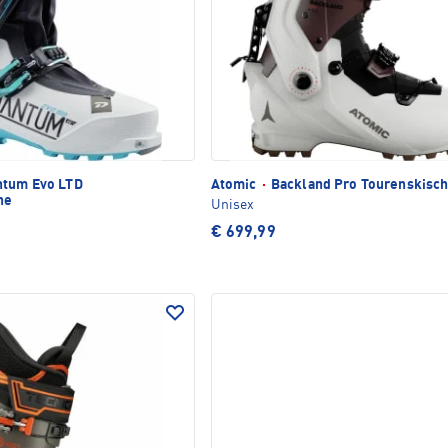
tum Evo LTD
Atomic
·
Backland Pro Tourenskisc
he
Unisex
€ 699,99