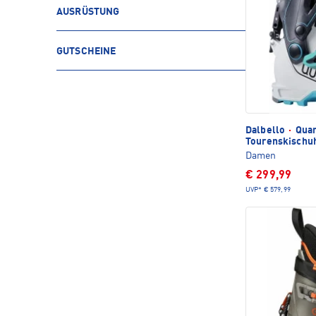
AUSRÜSTUNG
GUTSCHEINE
Dalbello
·
Quan
Tourenskischu
Damen
€ 299,99
UVP*
€ 579,99