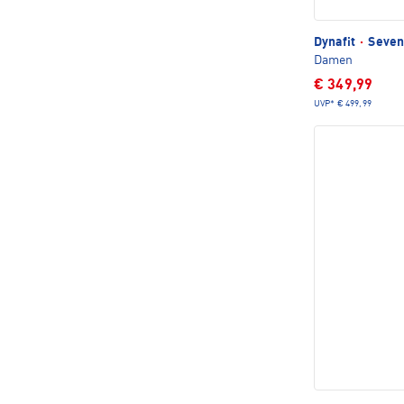
Dynafit
·
Seven
Damen
€ 349,99
UVP*
€ 499,99