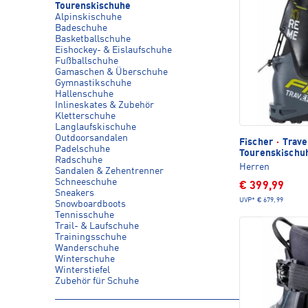
Tourenskischuhe
Alpinskischuhe
Badeschuhe
Basketballschuhe
Eishockey- & Eislaufschuhe
Fußballschuhe
Gamaschen & Überschuhe
Gymnastikschuhe
Hallenschuhe
Inlineskates & Zubehör
Kletterschuhe
Langlaufskischuhe
Outdoorsandalen
Fischer
·
Trave
Padelschuhe
Tourenskischu
Radschuhe
Herren
Sandalen & Zehentrenner
Schneeschuhe
€ 399,99
Sneakers
UVP*
€ 679,99
Snowboardboots
Tennisschuhe
Trail- & Laufschuhe
Trainingsschuhe
Wanderschuhe
Winterschuhe
Winterstiefel
Zubehör für Schuhe