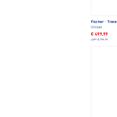
Fischer
·
Trave
Unisex
€ 499,99
UVP*
€ 799,99