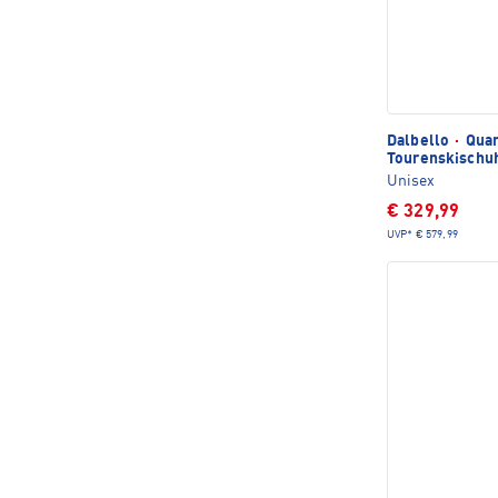
Dalbello
·
Quan
Tourenskischu
Unisex
€ 329,99
UVP*
€ 579,99