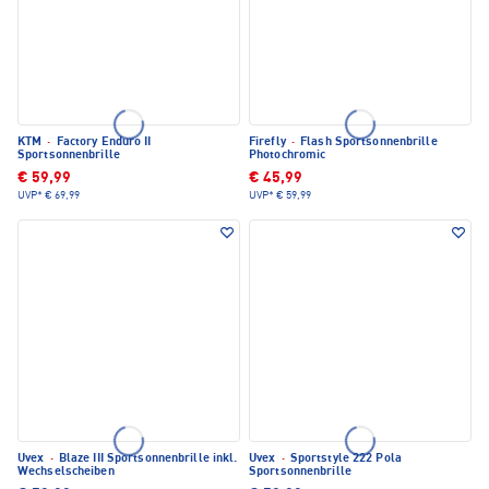
KTM
·
Factory Enduro II
Firefly
·
Flash Sportsonnenbrille
Sportsonnenbrille
Photochromic
€ 59,99
€ 45,99
UVP*
€ 69,99
UVP*
€ 59,99
Uvex
·
Blaze III Sportsonnenbrille inkl.
Uvex
·
Sportstyle 222 Pola
Wechselscheiben
Sportsonnenbrille