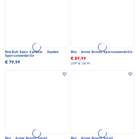
Red Bull Spect Eyewear
·
Dundee
Bliz
·
Active Breeze Sportsonnenbrille
Sportsonnenbrille
€ 89,99
€ 79,99
UVP*
€ 109,99
Bliz
·
Active Breeze Small
Bliz
·
Active Breeze Small