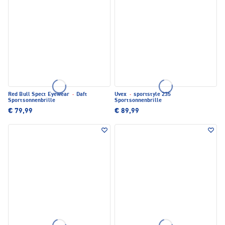
Red Bull Spect Eyewear
·
Daft
Uvex
·
sportstyle 235
Sportsonnenbrille
Sportsonnenbrille
€ 79,99
€ 89,99