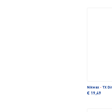
Nikwax
·
TX Di
€ 19,49