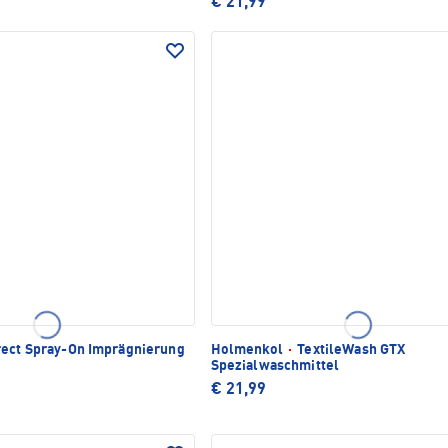
€ 21,99
rect Spray-On Imprägnierung
Holmenkol
·
TextileWash GTX
Spezialwaschmittel
€ 21,99