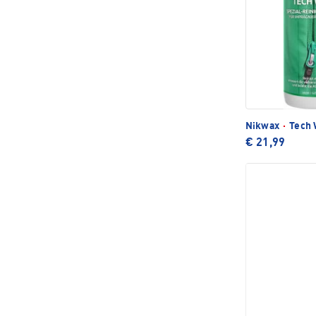
Nikwax
·
Tech 
€ 21,99