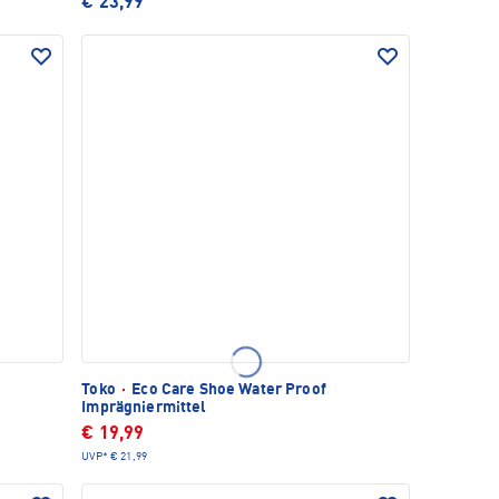
€ 23,99
Toko
·
Eco Care Shoe Water Proof
Imprägniermittel
€ 19,99
UVP*
€ 21,99