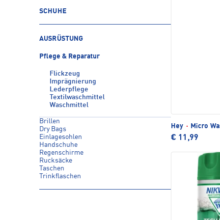
SCHUHE
AUSRÜSTUNG
Pflege & Reparatur
Flickzeug
Imprägnierung
Lederpflege
Textilwaschmittel
Waschmittel
Brillen
Hey
·
Micro Wa
Dry Bags
Einlagesohlen
€ 11,99
Handschuhe
Regenschirme
Rucksäcke
Taschen
Trinkflaschen