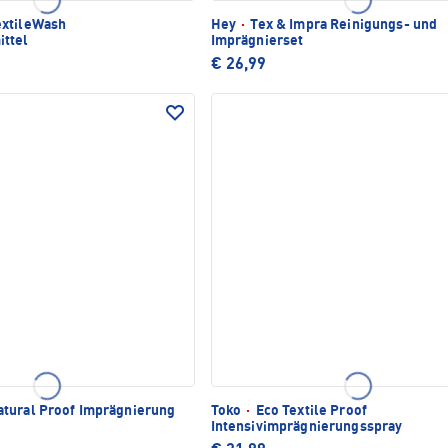
xtileWash
Hey
·
Tex & Impra Reinigungs- und
ttel
Imprägnierset
€ 26,99
tural Proof Imprägnierung
Toko
·
Eco Textile Proof
Intensivimprägnierungsspray