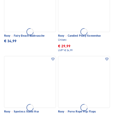
Roxy
·
Fairy Beach Badetasche
Roxy
·
Candied Peacy Sonnenhut
Unisex
€ 34,99
€ 29,99
UVP*
€ 34,99
Roxy
·
Spotless Sunni Hut
Roxy
·
Porto Rope Flip Flops