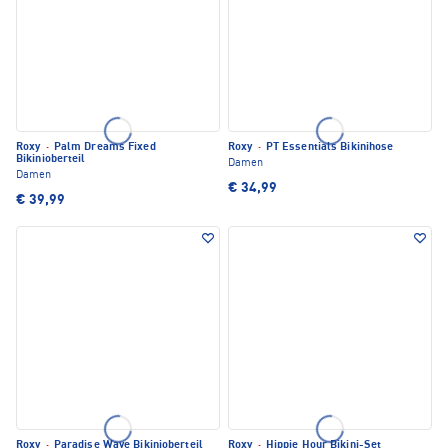
Roxy
·
Palm Dreams Fixed
Roxy
·
PT Essentials Bikinihose
Bikinioberteil
Damen
Damen
€ 34,99
€ 39,99
Roxy
·
Paradise Wave Bikinioberteil
Roxy
·
Hippie Hour Bikini-Set