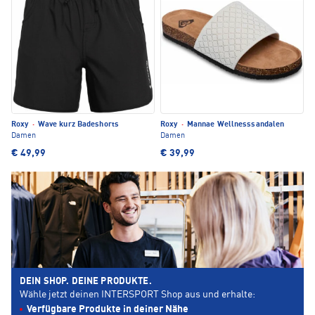
Roxy
·
Wave kurz Badeshorts
Roxy
·
Mannae Wellnesssandalen
Damen
Damen
€ 49,99
€ 39,99
DEIN SHOP. DEINE PRODUKTE.
Wähle jetzt deinen INTERSPORT Shop aus und erhalte:
Verfügbare Produkte in deiner Nähe