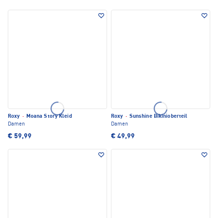
Roxy
·
Moana Story Kleid
Roxy
·
Sunshine Bikinioberteil
Damen
Damen
€ 59,99
€ 49,99