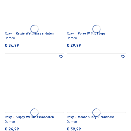
Roxy
·
Kattie Wellnesssandalen
Roxy
·
Porto IV Flip Flops
Damen
Damen
€ 34,99
€ 29,99
Roxy
·
Slippy Wellnesssandalen
Roxy
·
Moana Story Strandhose
Damen
Damen
€ 24,99
€ 59,99