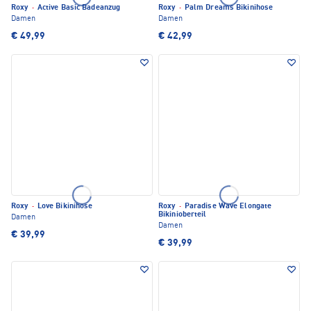
Roxy
·
Active Basic Badeanzug
Roxy
·
Palm Dreams Bikinihose
Damen
Damen
€ 49,99
€ 42,99
Roxy
·
Love Bikinihose
Roxy
·
Paradise Wave Elongate
Bikinioberteil
Damen
Damen
€ 39,99
€ 39,99