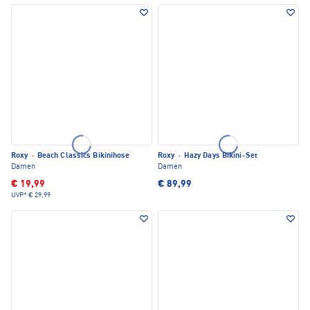
Roxy
·
Beach Classics Bikinihose
Roxy
·
Hazy Days Bikini-Set
Damen
Damen
€ 19,99
€ 89,99
UVP*
€ 29,99