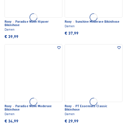
Roxy
·
Paradise Wave Hipster
Roxy
·
Sunshine Moderate Bikinihose
Bikinihose
Damen
Damen
€ 37,99
€ 39,99
Roxy
·
Paradise Wave Moderate
Roxy
·
PT Essentials Classic
Bikinihose
Bikinihose
Damen
Damen
€ 34,99
€ 29,99