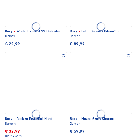
Roxy
·
Whole Hearted SS Badeshirt
Roxy
·
Palm Dreams Bikini-Set
Unisex
Damen
€ 29,99
€ 89,99
Roxy
·
Back to Beautiful Kleid
Roxy
·
Moana Story Kimono
Damen
Damen
€ 32,99
€ 59,99
UVP*
€ 44,99