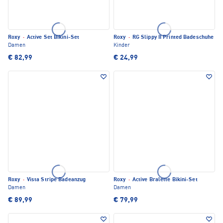
Roxy
·
Active Set Bikini-Set
Roxy
·
RG Slippy II Printed Badeschuhe
Damen
Kinder
€ 82,99
€ 24,99
Roxy
·
Vista Stripe Badeanzug
Roxy
·
Active Bralette Bikini-Set
Damen
Damen
€ 89,99
€ 79,99