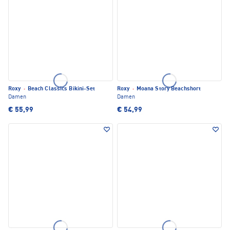
Roxy
·
Beach Classics Bikini-Set
Roxy
·
Moana Story Beachshort
Damen
Damen
€ 55,99
€ 54,99