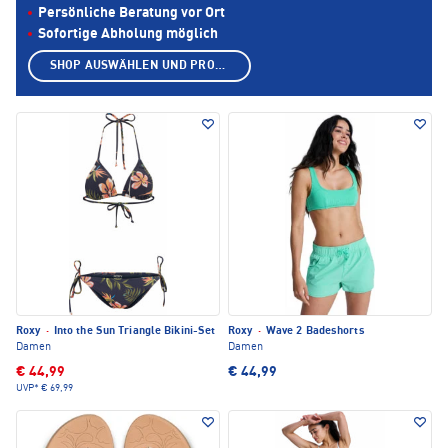
Persönliche Beratung vor Ort
Sofortige Abholung möglich
SHOP AUSWÄHLEN UND PRODUKTE ANZEIGEN
Roxy
·
Into the Sun Triangle Bikini-Set
Roxy
·
Wave 2 Badeshorts
Damen
Damen
€ 44,99
€ 44,99
UVP*
€ 69,99