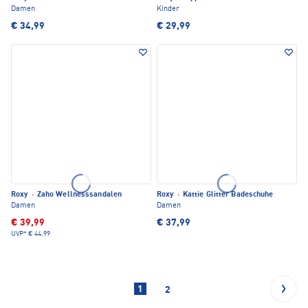
Damen
Kinder
€ 34,99
€ 29,99
Roxy
·
Zaho Wellnesssandalen
Roxy
·
Kattie Glitter Badeschuhe
Damen
Damen
€ 39,99
€ 37,99
UVP*
€ 44,99
1
2