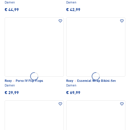
Damen
Damen
€ 44,99
€ 42,99
Roxy
·
Porto IV Flip Flops
Roxy
·
Essential Wrap Bikini-Set
Damen
Damen
€ 29,99
€ 69,99