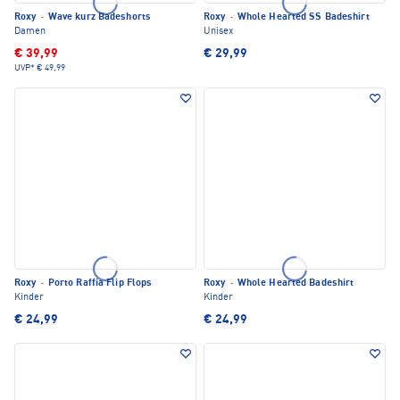
Roxy
·
Wave kurz Badeshorts
Roxy
·
Whole Hearted SS Badeshirt
Damen
Unisex
€ 39,99
€ 29,99
UVP*
€ 49,99
Roxy
·
Porto Raffia Flip Flops
Roxy
·
Whole Hearted Badeshirt
Kinder
Kinder
€ 24,99
€ 24,99