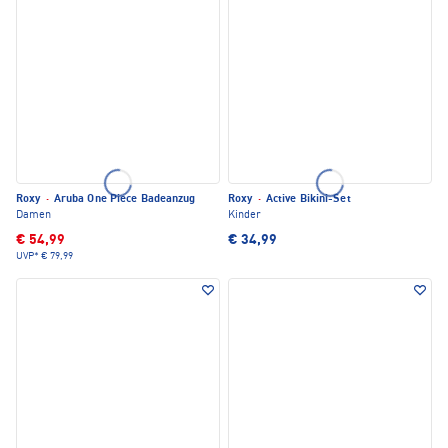
Roxy
·
Aruba One Piece Badeanzug
Roxy
·
Active Bikini-Set
Damen
Kinder
€ 54,99
€ 34,99
UVP*
€ 79,99