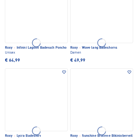
Roxy
·
Infiniti Lagoon Badetuch Poncho
Roxy
·
Wave lang Badeshorts
Unisex
Damen
€ 64,99
€ 49,99
Roxy
·
Lycra Badeshirt
Roxy
·
Sunshine Bralette Bikinioberteil