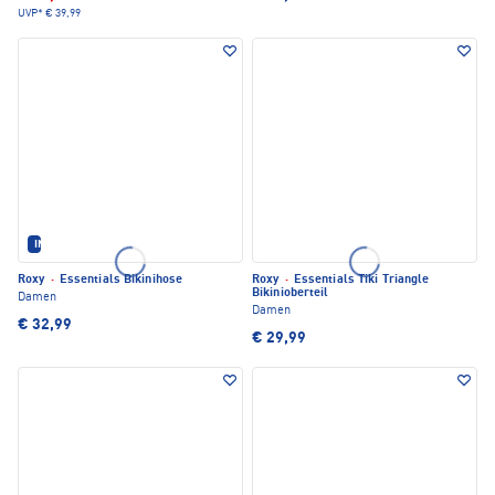
UVP*
€ 39,99
IM SET ERHÄLTLICH
Roxy
·
Essentials Bikinihose
Roxy
·
Essentials Tiki Triangle
Bikinioberteil
Damen
Damen
€ 32,99
€ 29,99