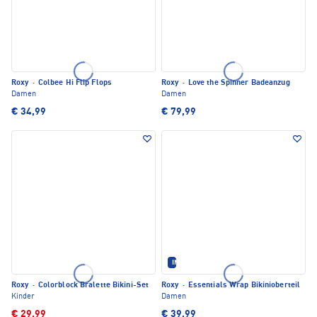
Roxy
·
Colbee Hi Flip Flops
Roxy
·
Love the Spinner Badeanzug
Damen
Damen
€ 34,99
€ 79,99
IM SET ERHÄLTLICH
Roxy
·
Colorblock Bralette Bikini-Set
Roxy
·
Essentials Wrap Bikinioberteil
Kinder
Damen
€ 29,99
€ 39,99