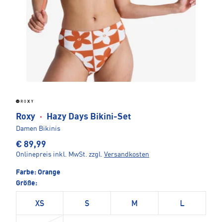
Roxy
·
Hazy Days Bikini-Set
Damen Bikinis
€ 89,99
Onlinepreis inkl. MwSt.
zzgl.
Versandkosten
Farbe:
Orange
Größe:
XS
S
M
L