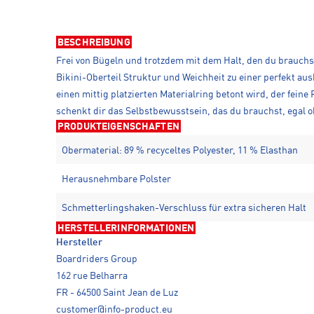
BESCHREIBUNG
Frei von Bügeln und trotzdem mit dem Halt, den du brauchst
Bikini-Oberteil Struktur und Weichheit zu einer perfekt au
einen mittig platzierten Materialring betont wird, der fei
schenkt dir das Selbstbewusstsein, das du brauchst, egal o
PRODUKTEIGENSCHAFTEN
Obermaterial: 89 % recyceltes Polyester, 11 % Elasthan
Herausnehmbare Polster
Schmetterlingshaken-Verschluss für extra sicheren Halt
HERSTELLERINFORMATIONEN
Hersteller
Boardriders Group
162 rue Belharra
FR - 64500 Saint Jean de Luz
customer@info-product.eu