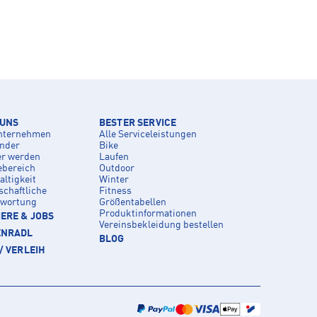
 UNS
BESTER SERVICE
nternehmen
Alle Serviceleistungen
inder
Bike
er werden
Laufen
ebereich
Outdoor
ltigkeit
Winter
schaftliche
Fitness
twortung
Größentabellen
Produktinformationen
ERE & JOBS
Vereinsbekleidung bestellen
ENRADL
BLOG
/ VERLEIH