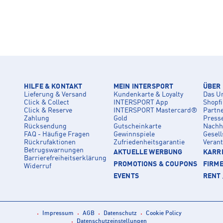
HILFE & KONTAKT
MEIN INTERSPORT
ÜBER
Lieferung & Versand
Kundenkarte & Loyalty
Das U
Click & Collect
INTERSPORT App
Shopf
Click & Reserve
INTERSPORT Mastercard®
Partn
Zahlung
Gold
Press
Rücksendung
Gutscheinkarte
Nachha
FAQ - Häufige Fragen
Gewinnspiele
Gesell
Rückrufaktionen
Zufriedenheitsgarantie
Veran
Betrugswarnungen
AKTUELLE WERBUNG
KARRI
Barrierefreiheitserklärung
PROMOTIONS & COUPONS
FIRM
Widerruf
EVENTS
RENT 
Impressum
AGB
Datenschutz
Cookie Policy
Datenschutzeinstellungen