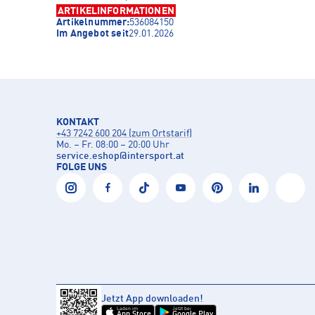
ARTIKELINFORMATIONEN
Artikelnummer:
536084150
Im Angebot seit
29.01.2026
KONTAKT
+43 7242 600 204 (zum Ortstarif)
Mo. – Fr. 08:00 – 20:00 Uhr
service.eshop
@
intersport.at
FOLGE UNS
Jetzt App downloaden!
Laden im
Jetzt bei
App Store
Google Play