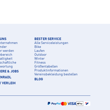
 UNS
BESTER SERVICE
nternehmen
Alle Serviceleistungen
inder
Bike
er werden
Laufen
ebereich
Outdoor
ltigkeit
Winter
schaftliche
Fitness
twortung
Größentabellen
Produktinformationen
ERE & JOBS
Vereinsbekleidung bestellen
ENRADL
BLOG
/ VERLEIH