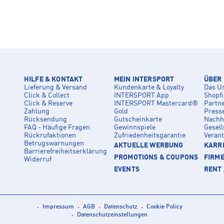
HILFE & KONTAKT
MEIN INTERSPORT
ÜBER
Lieferung & Versand
Kundenkarte & Loyalty
Das U
Click & Collect
INTERSPORT App
Shopf
Click & Reserve
INTERSPORT Mastercard®
Partn
Zahlung
Gold
Press
Rücksendung
Gutscheinkarte
Nachha
FAQ - Häufige Fragen
Gewinnspiele
Gesell
Rückrufaktionen
Zufriedenheitsgarantie
Veran
Betrugswarnungen
AKTUELLE WERBUNG
KARRI
Barrierefreiheitserklärung
PROMOTIONS & COUPONS
FIRM
Widerruf
EVENTS
RENT 
Impressum
AGB
Datenschutz
Cookie Policy
Datenschutzeinstellungen