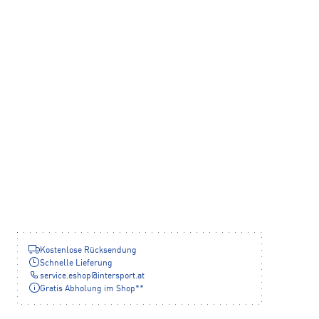
Kostenlose Rücksendung
Schnelle Lieferung
service.eshop
@
intersport.at
Gratis Abholung im Shop**