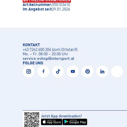
ARTIKELINFORMATIONEN
Artikelnummer:
550103610
Im Angebot seit
29.01.2026
KONTAKT
+43 7242 600 204 (zum Ortstarif)
Mo. – Fr. 08:00 – 20:00 Uhr
service.eshop
@
intersport.at
FOLGE UNS
Jetzt App downloaden!
Laden im
Jetzt bei
App Store
Google Play