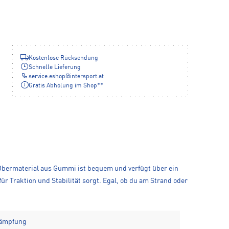
Kostenlose Rücksendung
Schnelle Lieferung
service.eshop
@
intersport.at
Gratis Abholung im Shop**
e Obermaterial aus Gummi ist bequem und verfügt über ein
r Traktion und Stabilität sorgt. Egal, ob du am Strand oder
Dämpfung