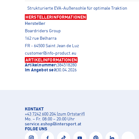
Strukturierte EVA-Außensohle für optimale Traktion
HERSTELLERINFORMATIONEN
Hersteller
Boardriders Group
162 rue Belharra
FR - 64500 Saint Jean de Luz
customer@info-product.eu
ARTIKELINFORMATIONEN
Artikelnummer:
384518280
Im Angebot seit
30.04.2026
KONTAKT
+43 7242 600 204 (zum Ortstarif)
Mo. – Fr. 08:00 – 20:00 Uhr
service.eshop
@
intersport.at
FOLGE UNS