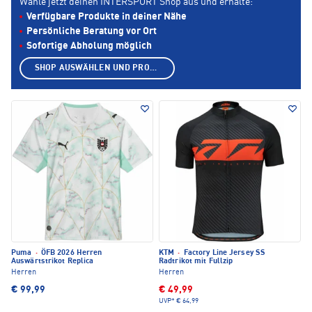
Wähle jetzt deinen INTERSPORT Shop aus und erhalte:
Verfügbare Produkte in deiner Nähe
Persönliche Beratung vor Ort
Sofortige Abholung möglich
SHOP AUSWÄHLEN UND PRODUKTE ANZEIGEN
Puma
·
ÖFB 2026 Herren
KTM
·
Factory Line Jersey SS
Auswärtstrikot Replica
Radtrikot mit Fullzip
Herren
Herren
€ 99,99
€ 49,99
UVP*
€ 64,99