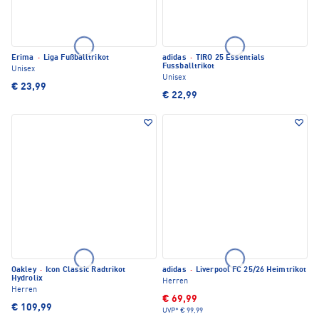
Erima
·
Liga Fußballtrikot
adidas
·
TIRO 25 Essentials
Fussballtrikot
Unisex
Unisex
€ 23,99
€ 22,99
Oakley
·
Icon Classic Radtrikot
adidas
·
Liverpool FC 25/26 Heimtrikot
Hydrolix
Herren
Herren
€ 69,99
€ 109,99
UVP*
€ 99,99