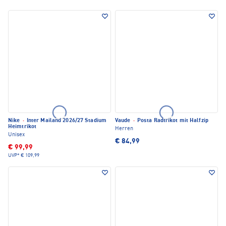
Nike
·
Inter Mailand 2026/27 Stadium
Vaude
·
Posta Radtrikot mit Halfzip
Heimtrikot
Herren
Unisex
€ 84,99
€ 99,99
UVP*
€ 109,99