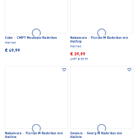
Cube
·
CMPT Mountain Radtrikot
Nakamura
·
Florian M Radtrikot mit
Halfzip
Herren
Herren
€ 49,99
€ 39,99
UVP*
€ 59,99
Nakamura
·
Florian M Radtrikot mit
Genesis
·
Georg M Radtrikot mit
Halfzip
Halfzip