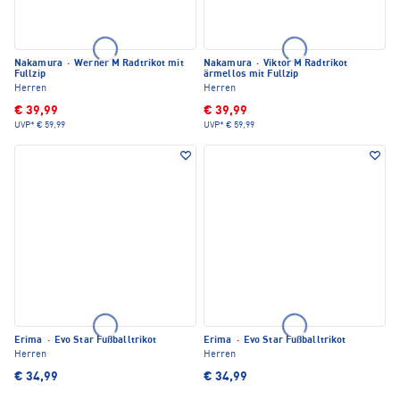
Nakamura
·
Werner M Radtrikot mit
Nakamura
·
Viktor M Radtrikot
Fullzip
ärmellos mit Fullzip
Herren
Herren
€ 39,99
€ 39,99
UVP*
€ 59,99
UVP*
€ 59,99
Erima
·
Evo Star Fußballtrikot
Erima
·
Evo Star Fußballtrikot
Herren
Herren
€ 34,99
€ 34,99