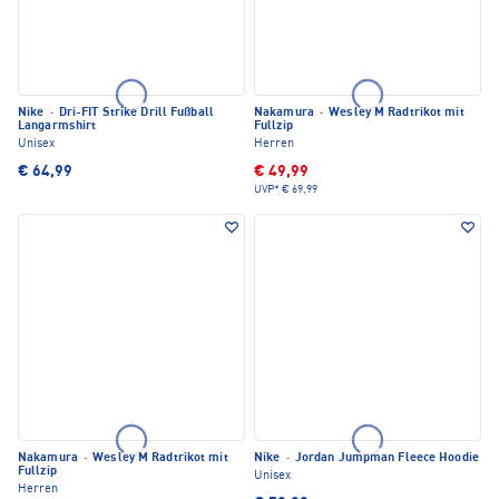
Nike
·
Dri-FIT Strike Drill Fußball
Nakamura
·
Wesley M Radtrikot mit
Langarmshirt
Fullzip
Unisex
Herren
€ 64,99
€ 49,99
UVP*
€ 69,99
Nakamura
·
Wesley M Radtrikot mit
Nike
·
Jordan Jumpman Fleece Hoodie
Fullzip
Unisex
Herren