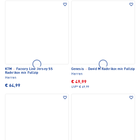
KTM
·
Factory Line Jersey SS
Genesis
·
David M Radtrikot mit Fullzip
Radtrikot mit Fullzip
Herren
Herren
€ 49,99
€ 64,99
UVP*
€ 69,99