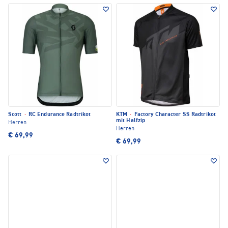
Scott
·
RC Endurance Radtrikot
KTM
·
Factory Character SS Radtrikot
mit Halfzip
Herren
Herren
€ 69,99
€ 69,99