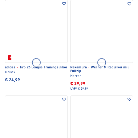
Neu
adidas
·
Tiro 26 League Trainingstrikot
Nakamura
·
Werner M Radtrikot mit
Fullzip
Unisex
Herren
€ 24,99
€ 39,99
UVP*
€ 59,99