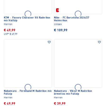
Neu
KTM
·
Factory Character SS Radtrikot
Nike
·
FC Barcelona 2026/27
mit Halfzip
Heimtrikot
Herren
Unisex
€ 49,99
€ 109,99
UVP*
€ 69,99
Nakamura
·
Ferdinand M Radtrikot mit
Nakamura
·
Viktor M Radtrikot
Fullzip
ärmellos mit Fullzip
Herren
Herren
€ 49,99
€ 39,99