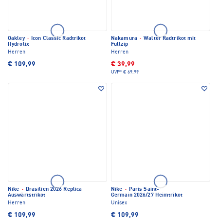
Oakley
·
Icon Classic Radtrikot
Nakamura
·
Walter Radtrikot mit
Hydrolix
Fullzip
Herren
Herren
€ 109,99
€ 39,99
UVP*
€ 69,99
Nike
·
Brasilien 2026 Replica
Nike
·
Paris Saint-
Auswärtstrikot
Germain 2026/27 Heimtrikot
Herren
Unisex
€ 109,99
€ 109,99