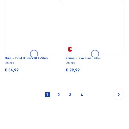
Neu
Nike
·
Dri-FIT Park20 T-Shirt
Erima
·
Evo Star Trikot
Unisex
Unisex
€ 34,99
€ 29,99
1
2
3
4