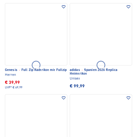
Genesis
·
Full Zip Radtrikot mit Fullzip
adidas
·
Spanien 2026 Replica
Heimtrikot
Herren
Unisex
€ 39,99
€ 99,99
UVP*
€ 69,99