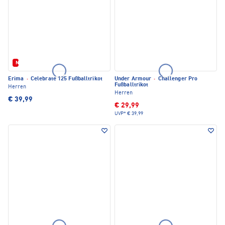
Neu
Erima
·
Celebrate 125 Fußballtrikot
Under Armour
·
Challenger Pro
Fußballtrikot
Herren
Herren
€ 39,99
€ 29,99
UVP*
€ 39,99