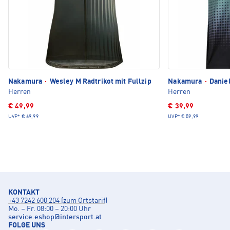
Nakamura
·
Wesley M Radtrikot mit Fullzip
Nakamura
·
Daniel
Herren
Herren
€ 49,99
€ 39,99
UVP*
€ 69,99
UVP*
€ 59,99
KONTAKT
+43 7242 600 204 (zum Ortstarif)
Mo. – Fr. 08:00 – 20:00 Uhr
service.eshop
@
intersport.at
FOLGE UNS