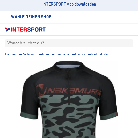
INTERSPORT App downloaden
WÄHLE DEINEN SHOP
Wonach suchst du?
Herren
Radsport
Bike
Oberteile
Trikots
Radtrikots