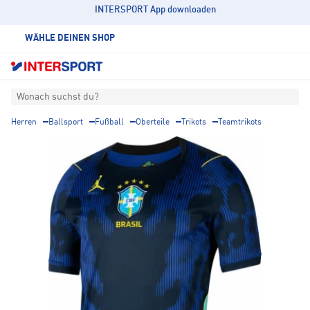
INTERSPORT App downloaden
WÄHLE DEINEN SHOP
Wonach suchst du?
Herren
Ballsport
Fußball
Oberteile
Trikots
Teamtrikots