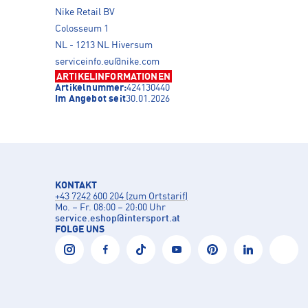
Nike Retail BV
Colosseum 1
NL - 1213 NL Hiversum
serviceinfo.eu@nike.com
ARTIKELINFORMATIONEN
Artikelnummer:
424130440
Im Angebot seit
30.01.2026
KONTAKT
+43 7242 600 204 (zum Ortstarif)
Mo. – Fr. 08:00 – 20:00 Uhr
service.eshop
@
intersport.at
FOLGE UNS