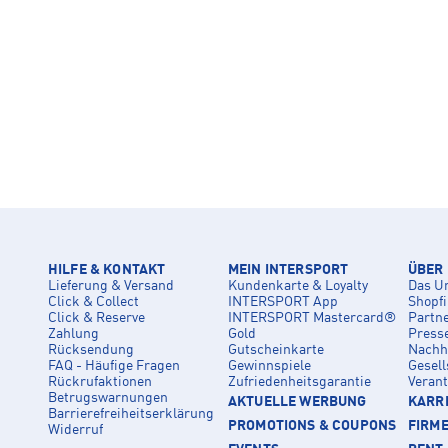
HILFE & KONTAKT
MEIN INTERSPORT
ÜBER
Lieferung & Versand
Kundenkarte & Loyalty
Das U
Click & Collect
INTERSPORT App
Shopf
Click & Reserve
INTERSPORT Mastercard®
Partn
Zahlung
Gold
Press
Rücksendung
Gutscheinkarte
Nachha
FAQ - Häufige Fragen
Gewinnspiele
Gesell
Rückrufaktionen
Zufriedenheitsgarantie
Veran
Betrugswarnungen
AKTUELLE WERBUNG
KARRI
Barrierefreiheitserklärung
PROMOTIONS & COUPONS
FIRM
Widerruf