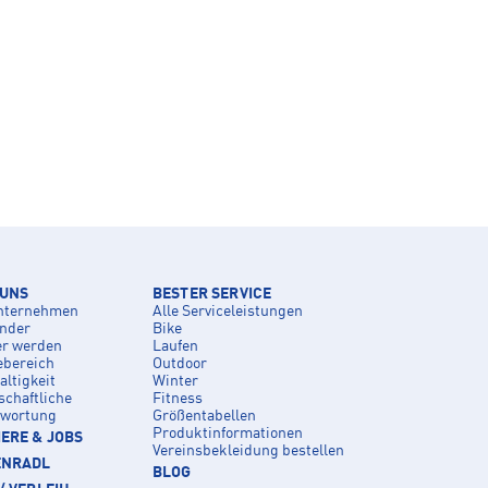
 UNS
BESTER SERVICE
nternehmen
Alle Serviceleistungen
inder
Bike
er werden
Laufen
ebereich
Outdoor
ltigkeit
Winter
schaftliche
Fitness
twortung
Größentabellen
Produktinformationen
ERE & JOBS
Vereinsbekleidung bestellen
ENRADL
BLOG