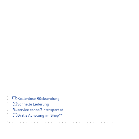
Kostenlose Rücksendung
Schnelle Lieferung
service.eshop
@
intersport.at
Gratis Abholung im Shop**