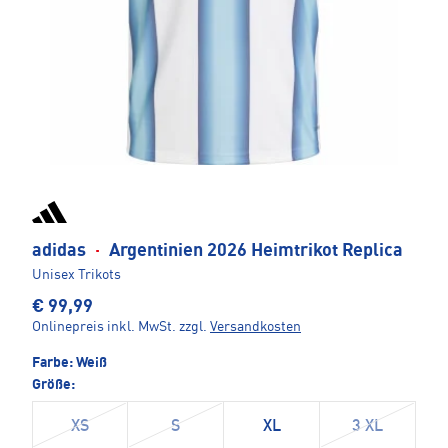
adidas
·
Argentinien 2026 Heimtrikot Replica
Unisex Trikots
€ 99,99
Onlinepreis inkl. MwSt.
zzgl.
Versandkosten
Farbe:
Weiß
Größe:
XS
S
XL
3 XL