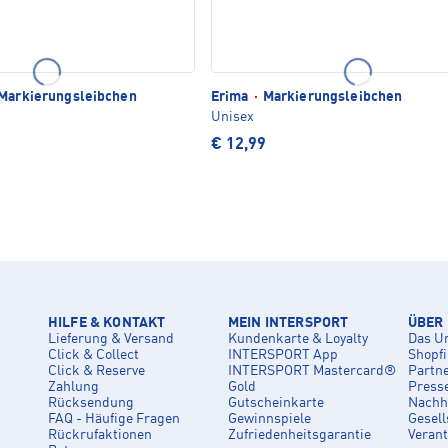
Markierungsleibchen
Erima
·
Markierungsleibchen
Unisex
€ 12,99
HILFE & KONTAKT
MEIN INTERSPORT
ÜBER
Lieferung & Versand
Kundenkarte & Loyalty
Das U
Click & Collect
INTERSPORT App
Shopf
Click & Reserve
INTERSPORT Mastercard®
Partn
Zahlung
Gold
Press
Rücksendung
Gutscheinkarte
Nachha
FAQ - Häufige Fragen
Gewinnspiele
Gesell
Rückrufaktionen
Zufriedenheitsgarantie
Veran