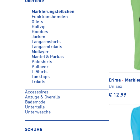
Oberteile
Markierungsleibchen
Funktionshemden
Gilets
Halfzip
Hoodies
Jacken
Langarmshirts
Langarmtrikots
Midlayer
Mäntel & Parkas
Poloshirts
Pullover
T-Shirts
Tanktops
Erima
·
Markie
Trikots
Unisex
Accessoires
€ 12,99
Anzüge & Overalls
Bademode
Unterteile
Unterwäsche
SCHUHE