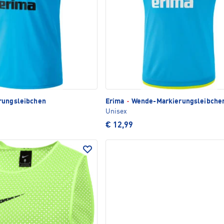
rungsleibchen
Erima
·
Wende-Markierungsleibche
Unisex
€ 12,99