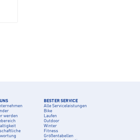
 UNS
BESTER SERVICE
nternehmen
Alle Serviceleistungen
inder
Bike
er werden
Laufen
ebereich
Outdoor
ltigkeit
Winter
schaftliche
Fitness
twortung
Größentabellen