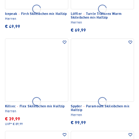
Icepeak
·
Firth Skileibchen mit Halfzip
Löffler
·
Turtle Transtex Warm
Skileibchen mit Halfzip
Herren
Herren
€ 49,99
€ 69,99
Killtec
·
Flex Skileibchen mit Halfzip
Spyder
·
Paramount Skileibchen mit
Halfzip
Herren
Herren
€ 39,99
€ 99,99
UVP*
€ 89,99