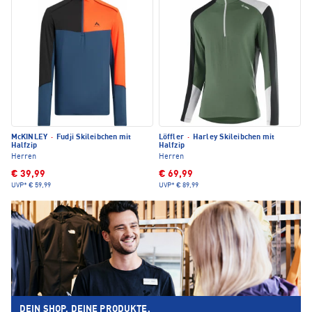
McKINLEY
·
Fudji Skileibchen mit
Löffler
·
Harley Skileibchen mit
Halfzip
Halfzip
Herren
Herren
€ 39,99
€ 69,99
UVP*
€ 59,99
UVP*
€ 89,99
DEIN SHOP. DEINE PRODUKTE.