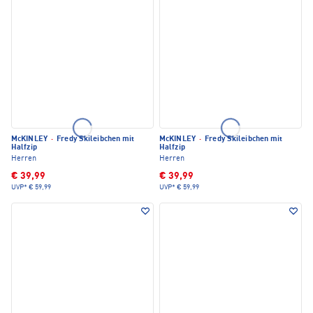
McKINLEY
·
Fredy Skileibchen mit
McKINLEY
·
Fredy Skileibchen mit
Halfzip
Halfzip
Herren
Herren
€ 39,99
€ 39,99
UVP*
€ 59,99
UVP*
€ 59,99