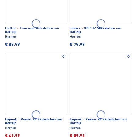
Löffler
·
Transtex Skileibchen mit
adidas
·
XPR HZ Skileibchen mit
Halfzip
Halfzip
Herren
Herren
€ 89,99
€ 79,99
Icepeak
·
Peever XF Skileibchen mit
Icepeak
·
Peever XF Skileibchen mit
Halfzip
Halfzip
Herren
Herren
€ 49,99
€ 59,99