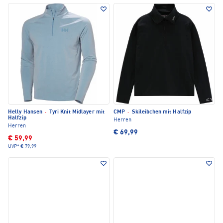
Helly Hansen
·
Tyri Knit Midlayer mit
CMP
·
Skileibchen mit Halfzip
Halfzip
Herren
Herren
€ 69,99
€ 59,99
UVP*
€ 79,99