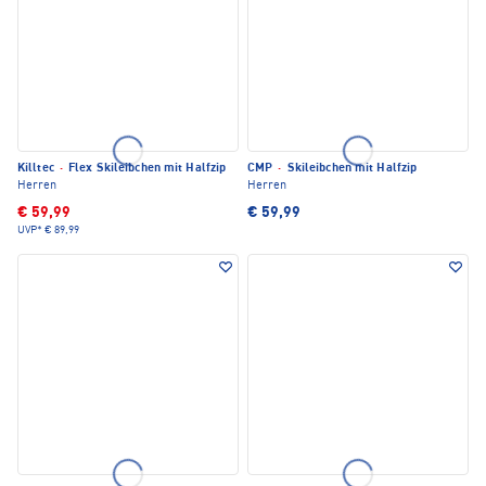
Killtec
·
Flex Skileibchen mit Halfzip
CMP
·
Skileibchen mit Halfzip
Herren
Herren
€ 59,99
€ 59,99
UVP*
€ 89,99