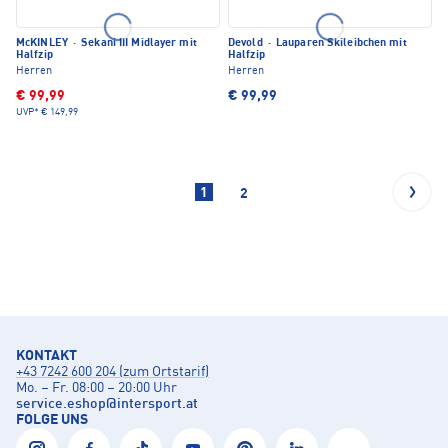
McKINLEY
·
Sekani III Midlayer mit
Devold
·
Lauparen Skileibchen mit
Halfzip
Halfzip
Herren
Herren
€ 99,99
€ 99,99
UVP*
€ 149,99
1
2
KONTAKT
+43 7242 600 204 (zum Ortstarif)
Mo. – Fr. 08:00 – 20:00 Uhr
service.eshop
@
intersport.at
FOLGE UNS