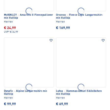
McKINLEY
·
Amarillo II Fleecepullover
Ortovox
·
Fleece Light Langarmshirt
mit Halfzip
mit Halfzip
Herren
Herren
€ 24,99
€ 169,99
UVP*
€ 34,99
Dynafit
·
Alpine Langarmshirt mit
Luhta
·
Hammastunturi Skileibchen
Halfzip
mit Halfzip
Herren
Herren
€ 99,99
€ 69,99