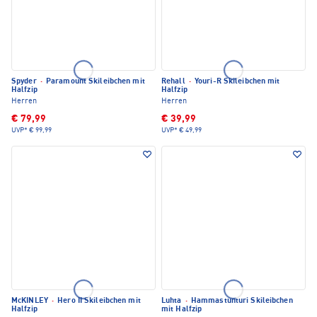
Spyder
·
Paramount Skileibchen mit
Rehall
·
Youri-R Skileibchen mit
Halfzip
Halfzip
Herren
Herren
€ 79,99
€ 39,99
UVP*
€ 99,99
UVP*
€ 49,99
McKINLEY
·
Hero II Skileibchen mit
Luhta
·
Hammastunturi Skileibchen
Halfzip
mit Halfzip