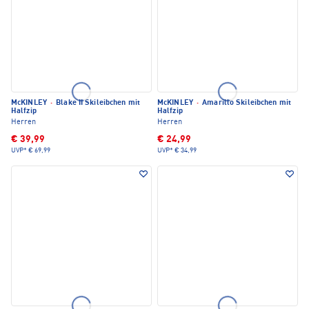
McKINLEY
·
Blake II Skileibchen mit
McKINLEY
·
Amarillo Skileibchen mit
Halfzip
Halfzip
Herren
Herren
€ 39,99
€ 24,99
UVP*
€ 69,99
UVP*
€ 34,99