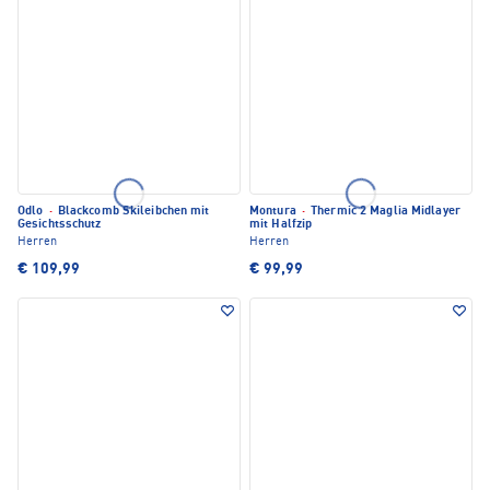
Odlo
·
Blackcomb Skileibchen mit
Montura
·
Thermic 2 Maglia Midlayer
Gesichtsschutz
mit Halfzip
Herren
Herren
€ 109,99
€ 99,99