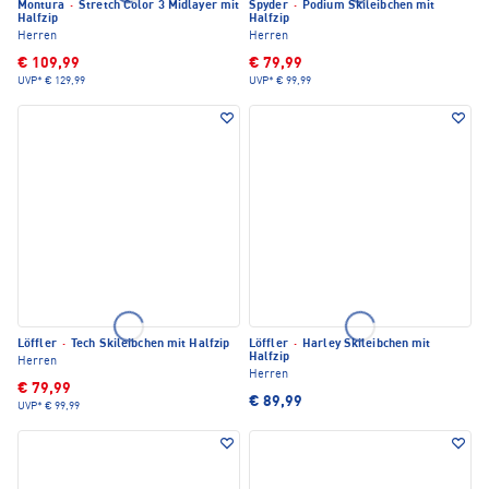
Montura
·
Stretch Color 3 Midlayer mit
Spyder
·
Podium Skileibchen mit
Halfzip
Halfzip
Herren
Herren
€ 109,99
€ 79,99
UVP*
€ 129,99
UVP*
€ 99,99
Löffler
·
Tech Skileibchen mit Halfzip
Löffler
·
Harley Skileibchen mit
Halfzip
Herren
Herren
€ 79,99
€ 89,99
UVP*
€ 99,99