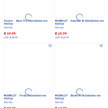
Fischer
·
Base Pro Skileibchen mit
McKINLEY
·
Andreas III Skileibchen mit
Halfzip
Halfzip
Herren
Herren
€ 69,99
€ 49,99
UVP*
€ 89,99
UVP*
€ 69,99
McKINLEY
·
Fredy Skileibchen mit
McKINLEY
·
Blake III Skileibchen mit
Halfzip
Halfzip
Herren
Herren