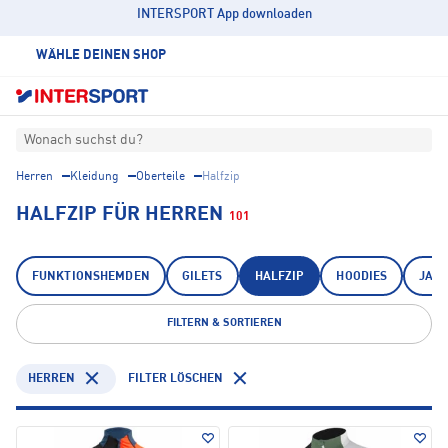
INTERSPORT App downloaden
WÄHLE DEINEN SHOP
Wonach suchst du?
Herren
Kleidung
Oberteile
Halfzip
HALFZIP FÜR HERREN
101
FUNKTIONSHEMDEN
GILETS
HALFZIP
HOODIES
JAC
FILTERN & SORTIEREN
HERREN
FILTER LÖSCHEN