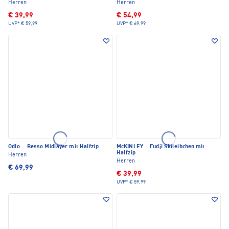
Herren
Herren
€ 39,99
€ 54,99
UVP*
€ 59,99
UVP*
€ 69,99
Odlo
·
Besso Midlayer mit Halfzip
McKINLEY
·
Fudji Skileibchen mit
Halfzip
Herren
Herren
€ 69,99
€ 39,99
UVP*
€ 59,99