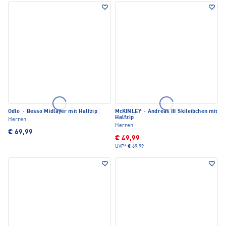
Odlo
·
Besso Midlayer mit Halfzip
McKINLEY
·
Andreas III Skileibchen mit
Halfzip
Herren
Herren
€ 69,99
€ 49,99
UVP*
€ 69,99