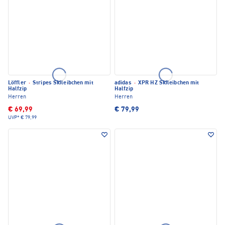
Löffler
·
Stripes Skileibchen mit
adidas
·
XPR HZ Skileibchen mit
Halfzip
Halfzip
Herren
Herren
€ 69,99
€ 79,99
UVP*
€ 79,99