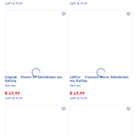
UVP*
€ 79,99
UVP*
€ 79,99
Icepeak
·
Peever XF Skileibchen mit
Löffler
·
Transtex Warm Skileibchen
Halfzip
mit Halfzip
Herren
Herren
€ 49,99
€ 49,99
UVP*
€ 79,99
UVP*
€ 74,99