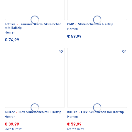
Löffler
·
Transtex Warm Skileibchen
CMP
·
Skileibchen mit Halfzip
mit Halfzip
Herren
Herren
€ 59,99
€ 74,99
Killtec
·
Flex Skileibchen mit Halfzip
Killtec
·
Flex Skileibchen mit Halfzip
Herren
Herren
€ 39,99
€ 59,99
UVP*
€ 89,99
UVP*
€ 89,99