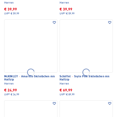
Herren
Herren
€ 39,99
€ 39,99
UVP*
€ 59,99
UVP*
€ 59,99
McKINLEY
·
Amarillo Skileibchen mit
Schöffel
·
Style Pine Skileibchen mit
Halfzip
Halfzip
Herren
Herren
€ 24,99
€ 69,99
UVP*
€ 34,99
UVP*
€ 89,99