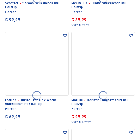
Schöffel
·
Safoon Skileibchen mit
McKINLEY
·
Blake Skileibchen mit
Halfzip
Halfzip
Herren
Herren
€ 99,99
€ 39,99
UVP*
€ 69,99
Löffler
·
Turtle Transtex Warm
Martini
·
Horizon Langarmshirt mit
Skileibchen mit Halfzip
Halfzip
Herren
Herren
€ 69,99
€ 99,99
UVP*
€ 129,99