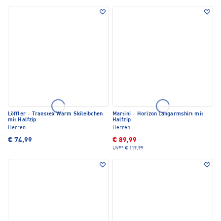
Löffler
·
Transtex Warm Skileibchen
Martini
·
Horizon Langarmshirt mit
mit Halfzip
Halfzip
Herren
Herren
€ 74,99
€ 89,99
UVP*
€ 119,99