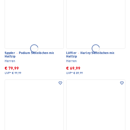
Spyder
·
Podium Skileibchen mit
Löffler
·
Harley Skileibchen mit
Halfzip
Halfzip
Herren
Herren
€ 79,99
€ 69,99
UVP*
€ 99,99
UVP*
€ 89,99