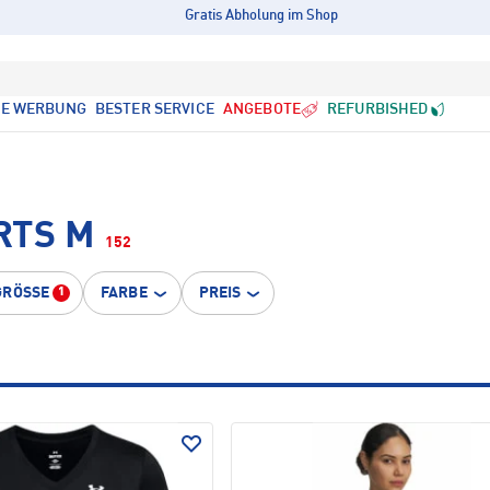
Gratis Abholung im Shop
LE WERBUNG
BESTER SERVICE
ANGEBOTE
REFURBISHED
RTS M
152
GRÖSSE
FARBE
PREIS
1