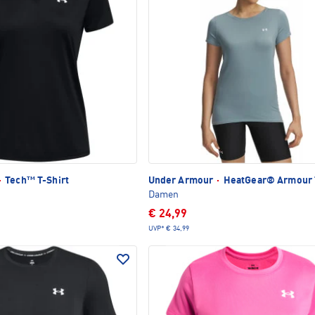
·
Tech™ T-Shirt
Under Armour
·
HeatGear® Armour T
Damen
€ 24,99
UVP*
€ 34,99