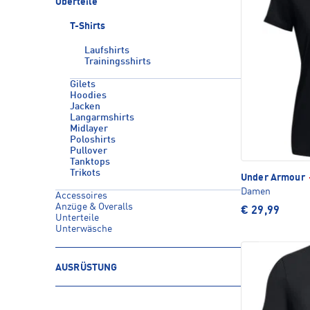
Oberteile
T-Shirts
Laufshirts
Trainingsshirts
Gilets
Hoodies
Jacken
Langarmshirts
Midlayer
Poloshirts
Pullover
Tanktops
Trikots
Under Armour
Damen
Accessoires
Anzüge & Overalls
€ 29,99
Unterteile
Unterwäsche
AUSRÜSTUNG