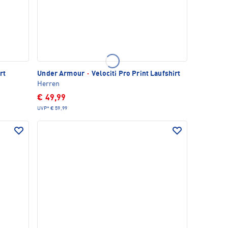
rt
Under Armour
·
Velociti Pro Print Laufshirt
Herren
€ 49,99
UVP*
€ 59,99