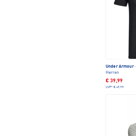
Under Armour
Herren
€ 39,99
UVP*
€ 49,99