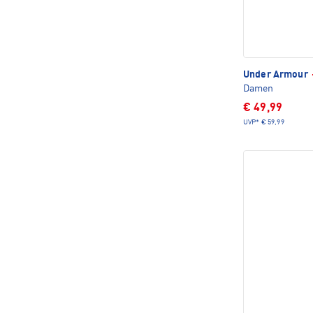
Under Armour
Damen
€ 49,99
UVP*
€ 59,99