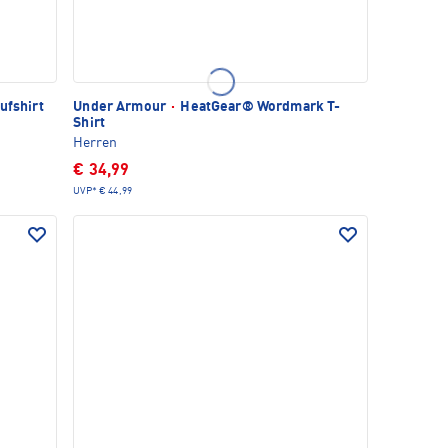
ufshirt
Under Armour
·
HeatGear® Wordmark T-
Shirt
Herren
€ 34,99
UVP*
€ 44,99