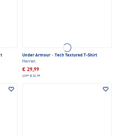
rt
Under Armour
·
Tech Textured T-Shirt
Herren
€ 29,99
UVP*
€ 32,99