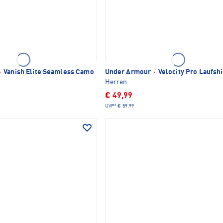
·
Vanish Elite Seamless Camo
Under Armour
·
Velocity Pro Laufshi
Herren
€ 49,99
UVP*
€ 59,99