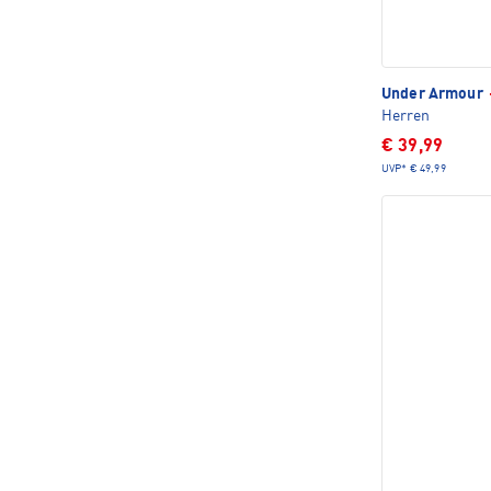
Under Armour
Herren
€ 39,99
UVP*
€ 49,99