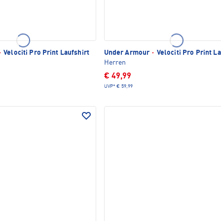
·
Velociti Pro Print Laufshirt
Under Armour
·
Velociti Pro Print La
Herren
€ 49,99
UVP*
€ 59,99