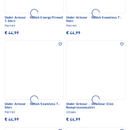
Under Armour
·
Vanish Energy Printed
Under Armour
·
Vanish Seamless T-
T-Shirt
Shirt
Herren
Herren
€ 44,99
€ 44,99
Under Armour
·
Vanish Seamless T-
Under Armour
·
HeatGear Elite
Shirt
Kompressionsshirt
Herren
Unisex
€ 44,99
€ 44,99