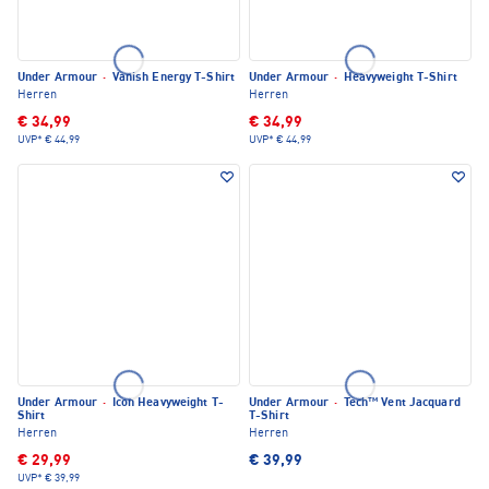
Under Armour
·
Vanish Energy T-Shirt
Under Armour
·
Heavyweight T-Shirt
Herren
Herren
€ 34,99
€ 34,99
UVP*
€ 44,99
UVP*
€ 44,99
Under Armour
·
Icon Heavyweight T-
Under Armour
·
Tech™ Vent Jacquard
Shirt
T-Shirt
Herren
Herren
€ 29,99
€ 39,99
UVP*
€ 39,99