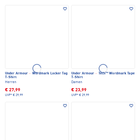
Under Armour
·
Wordmark Locker Tag
Under Armour
·
Tech™ Wordmark Tape
T-Shirt
T-Shirt
Herren
Damen
€ 27,99
€ 23,99
UVP*
€ 29,99
UVP*
€ 29,99