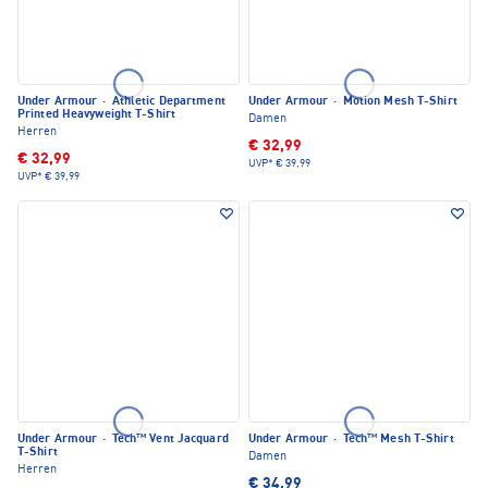
Under Armour
·
Athletic Department
Under Armour
·
Motion Mesh T-Shirt
Printed Heavyweight T-Shirt
Damen
Herren
€ 32,99
€ 32,99
UVP*
€ 39,99
UVP*
€ 39,99
Under Armour
·
Tech™ Vent Jacquard
Under Armour
·
Tech™ Mesh T-Shirt
T-Shirt
Damen
Herren
€ 34,99