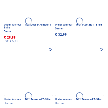
Under Armour
·
HeatGear® Armour T-
Under Armour
·
Tech Pixelate T-Shirt
Shirt
Damen
Damen
€ 32,99
€ 29,99
UVP*
€ 34,99
Under Armour
·
Tech Textured T-Shirt
Under Armour
·
Tech Textured T-Shirt
Herren
Herren