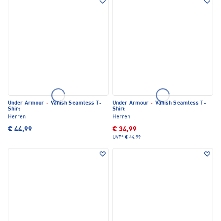
Under Armour
·
Vanish Seamless T-
Under Armour
·
Vanish Seamless T-
Shirt
Shirt
Herren
Herren
€ 44,99
€ 34,99
UVP*
€ 44,99