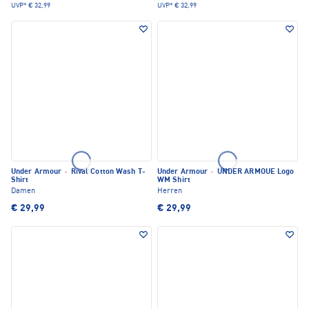
UVP*
€ 32,99
UVP*
€ 32,99
Under Armour
·
Rival Cotton Wash T-
Under Armour
·
UNDER ARMOUE Logo
Shirt
WM Shirt
Damen
Herren
€ 29,99
€ 29,99