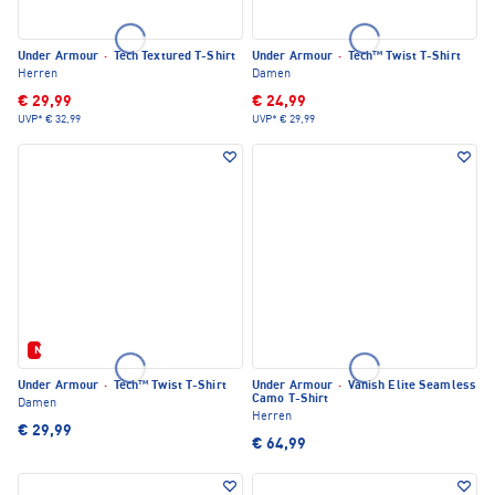
Under Armour
·
Tech Textured T-Shirt
Under Armour
·
Tech™ Twist T-Shirt
Herren
Damen
€ 29,99
€ 24,99
UVP*
€ 32,99
UVP*
€ 29,99
Neu
Under Armour
·
Tech™ Twist T-Shirt
Under Armour
·
Vanish Elite Seamless
Camo T-Shirt
Damen
Herren
€ 29,99
€ 64,99