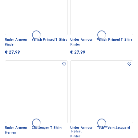
Under Armour
·
Vanish Printed T-Shirt
Under Armour
·
Vanish Printed T-Shirt
Kinder
Kinder
€ 27,99
€ 27,99
Under Armour
·
Challenger T-Shirt
Under Armour
·
Tech™ Vent Jacquard
T-Shirt
Herren
Kinder