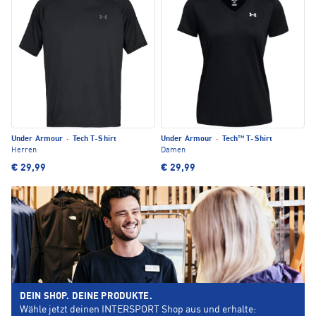
Under Armour
·
Tech T-Shirt
Under Armour
·
Tech™ T-Shirt
Herren
Damen
€ 29,99
€ 29,99
DEIN SHOP. DEINE PRODUKTE.
Wähle jetzt deinen INTERSPORT Shop aus und erhalte: