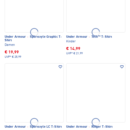
Under Armour
·
Sportstyle Graphic T-
Under Armour
·
Tech™ T-Shirt
Shirt
Kinder
Damen
€ 14,99
€ 19,99
UVP*
€ 21,99
UVP*
€ 25,99
Under Armour
·
Sportstyle LC T-Shirt
Under Armour
·
Ringer T-Shirt