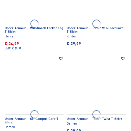
Under Armour
·
Wordmark Locker Tag
Under Armour
·
Tech™ Vent Jacquard
T-Shirt
T-Shirt
Herren
Kinder
€ 24,99
€ 29,99
UVP*
€ 29,99
Under Armour
·
Off Campus Core T-
Under Armour
·
Tech™ Twist T-Shirt
Shirt
Damen
Damen