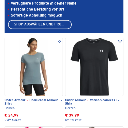
Verfügbare Produkte in deiner Nähe
Persönliche Beratung vor Ort
Sofortige Abholung möglich
SHOP AUSWÄHLEN UND PRODUKTE ANZEIGEN
Under Armour
·
HeatGear® Armour T-
Under Armour
·
Vanish Seamless T-
Shirt
Shirt
Damen
Herren
€ 24,99
€ 39,99
UVP*
€ 34,99
UVP*
€ 49,99