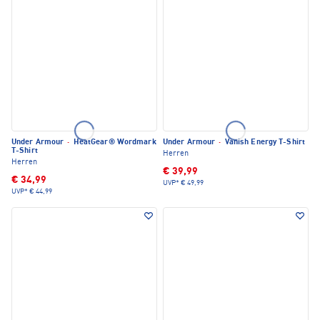
Under Armour
·
HeatGear® Wordmark
Under Armour
·
Vanish Energy T-Shirt
T-Shirt
Herren
Herren
€ 39,99
€ 34,99
UVP*
€ 49,99
UVP*
€ 44,99