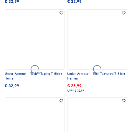
€ 32,99
€ 32,99
Under Armour
·
Tech™ Taping T-Shirt
Under Armour
·
Tech Textured T-Shirt
Herren
Herren
€ 32,99
€ 26,99
UVP*
€ 32,99