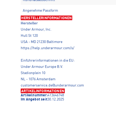
Angenehme Passform
HERSTELLERINFORMATIONEN
Hersteller
Under Armour, Inc.
Hull St 120
USA - MD 21230 Baltimore
https://help.underarmour.com/s/
Einführerinformationen in die EU:
Under Armour Europe B.V.
Stadionplein 10
NL - 1076 Amsterdam
customerservice.de@underarmour.com
ARTIKELINFORMATIONEN
Artikelnummer:
413646748
Im Angebot seit
30.12.2025