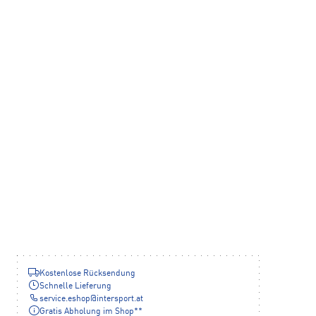
Kostenlose Rücksendung
Schnelle Lieferung
service.eshop
@
intersport.at
Gratis Abholung im Shop**